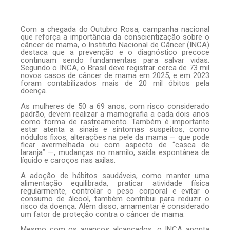
Com a chegada do Outubro Rosa, campanha nacional
que reforça a importância da conscientização sobre o
câncer de mama, o Instituto Nacional de Câncer (INCA)
destaca que a prevenção e o diagnóstico precoce
continuam sendo fundamentais para salvar vidas.
Segundo o INCA, o Brasil deve registrar cerca de 73 mil
novos casos de câncer de mama em 2025, e em 2023
foram contabilizados mais de 20 mil óbitos pela
doença.
As mulheres de 50 a 69 anos, com risco considerado
padrão, devem realizar a mamografia a cada dois anos
como forma de rastreamento. Também é importante
estar atenta a sinais e sintomas suspeitos, como
nódulos fixos, alterações na pele da mama — que pode
ficar avermelhada ou com aspecto de “casca de
laranja” —, mudanças no mamilo, saída espontânea de
líquido e caroços nas axilas.
A adoção de hábitos saudáveis, como manter uma
alimentação equilibrada, praticar atividade física
regularmente, controlar o peso corporal e evitar o
consumo de álcool, também contribui para reduzir o
risco da doença. Além disso, amamentar é considerado
um fator de proteção contra o câncer de mama.
Mesmo com os avanços alcançados, o INCA aponta