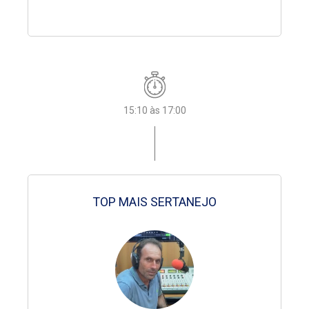
Pe. Guaraciba
10:35 às 14:00
18:00 às 18:10
15:10 às 17:00
15:00 às 15:10
15:00 às 15:10
15:00 às 15:10
15:00 às 15:10
Domingão Atividade
NOVENA SANTO EXPEDITO
TOP MAIS SERTANEJO
Consagração à N. S. Aparecida
Consagração à N. S. Aparecida
Consagração à N. S. Aparecida
Consagração à N. S. Aparecida
Jota Maria