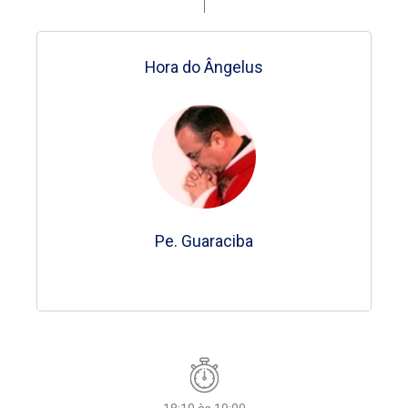
NOVENA SANTO EXPEDITO
Atividade By Night
Hora do Ângelus
Hora do Ângelus
Hora do Ângelus
Hora do Ângelus
Hora do Ângelus
Pe. Guaraciba
Piloto Automático
Pe. Guaraciba
Pe. Francisco
Pe. Francisco
Pe. Guaraciba
Pe. Guaraciba
18:00 às 23:59
22:00 às 23:59