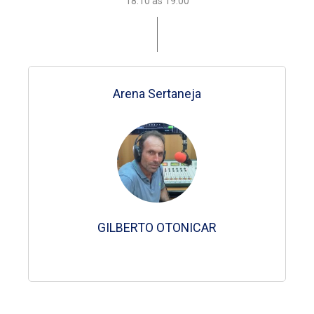
18:10 às 19:00
18:00 às 18:10
18:00 às 18:10
18:00 às 18:10
18:00 às 18:10
Atividade By Night
Atividade na Balada
Arena Sertaneja
Hora do Ângelus
Hora do Ângelus
Hora do Ângelus
Hora do Ângelus
NO-AR
Piloto Automático
Piloto Automático
GILBERTO OTONICAR
Pe. Guaraciba
Pe. Guaraciba
Pe. Francisco
Pe. Francisco