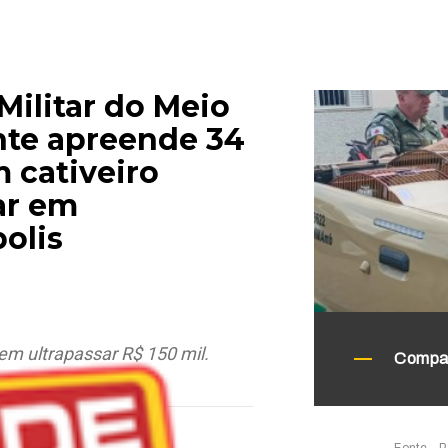
 Militar do Meio
te apreende 34
 cativeiro
ar em
olis
em ultrapassar R$ 150 mil.
Compar