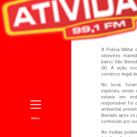
A Polícia Milita
silvestres mant
bairro São Benedi
(8). A ação oc
comércio ilegal 
No local, fora
espécies, sendo 
estava em ende
responsável foi 
ambiental, previs
liberado após os 
MENU
conhecido por out
As multas podem 