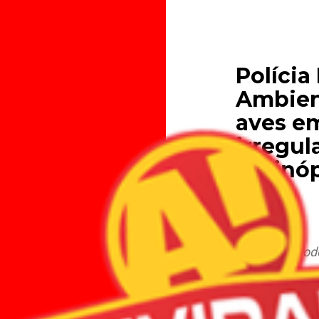
Polícia
Ambien
aves em
irregul
Alpinóp
09.10.2025
As multas pod