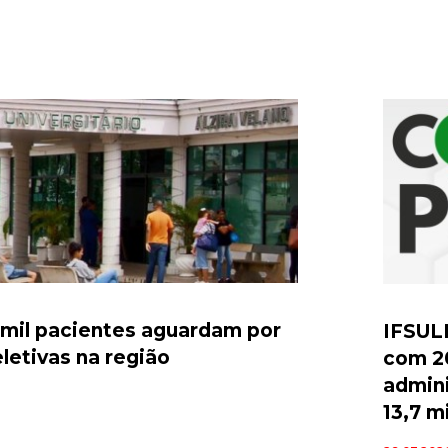
 mil pacientes aguardam por
IFSUL
eletivas na região
com 20
admini
13,7 mi