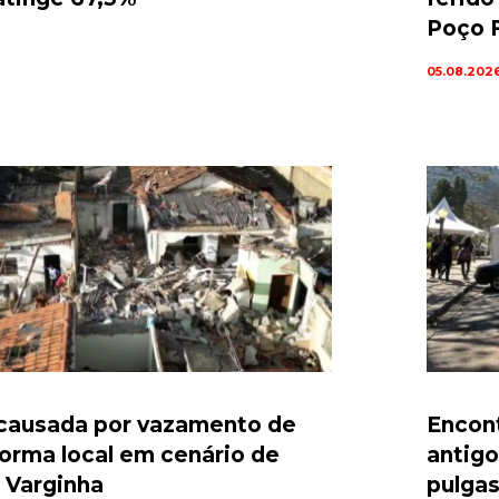
Poço 
05.08.202
causada por vazamento de
Encont
forma local em cenário de
antig
 Varginha
pulga