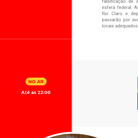
falsificação de
esfera federal. 
Rio Claro e dep
passarão por av
locais adequados
NO AR
Até as 22:00