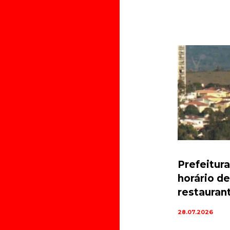
Prefeitur
horário d
restauran
28.07.2026