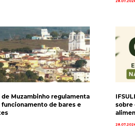
28.07.202
a de Muzambinho regulamenta
IFSUL
e funcionamento de bares e
sobre 
tes
alime
28.07.202