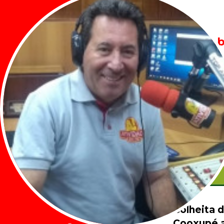
Veja tam
Colheita 
Cooxupé a