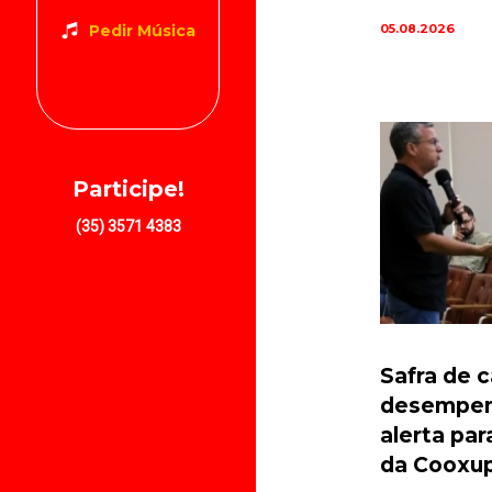
05.08.2026
Pedir Música
Participe!
(35) 3571 4383
Safra de 
desempenh
alerta pa
da Cooxu