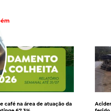
bém
de café na área de atuação da
Aciden
tinge 67,3%
ferido