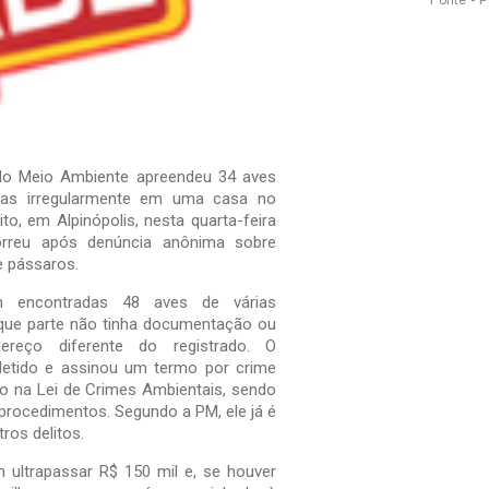
Fonte - 
r do Meio Ambiente apreendeu 34 aves
idas irregularmente em uma casa no
to, em Alpinópolis, nesta quarta-feira
orreu após denúncia anônima sobre
de pássaros.
m encontradas 48 aves de várias
que parte não tinha documentação ou
reço diferente do registrado. O
detido e assinou um termo por crime
to na Lei de Crimes Ambientais, sendo
procedimentos. Segundo a PM, ele já é
ros delitos.
ultrapassar R$ 150 mil e, se houver