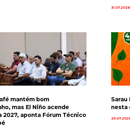
31.07.2026
café mantém bom
Sarau 
o, mas El Niño acende
nesta 
ra 2027, aponta Fórum Técnico
29.07.202
pé