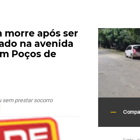
morre após ser
lado na avenida
em Poços de
u sem prestar socorro
Compar