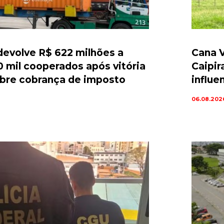
evolve R$ 622 milhões a
Cana V
0 mil cooperados após vitória
Caipir
sobre cobrança de imposto
influe
06.08.202