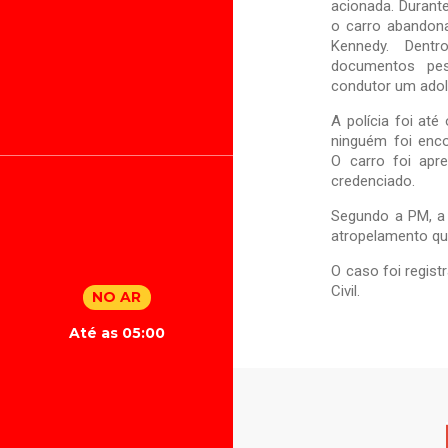
acionada. Durante
o carro abandona
Kennedy. Dentr
documentos pes
condutor um adol
A polícia foi até
ninguém foi enco
O carro foi apr
credenciado.
Segundo a PM, a p
atropelamento qu
O caso foi regist
Civil.
NO AR
Até as 05:00