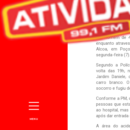
Um homem de 41
enquanto atraves
Alcoa, em Poço
segunda-feira (7)
Segundo a Políci
volta das 19h, 
Jardim Daniele, 
carro branco. O
socorro e fugiu do
Conforme a PM, o
pessoas que esta
ao hospital, mas
após dar entrada
MENU
A área do acide