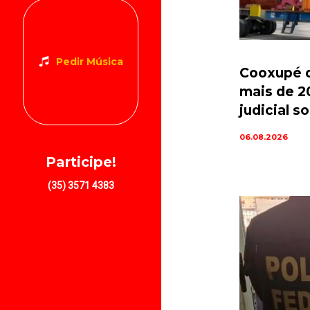
Pedir Música
Cooxupé d
mais de 2
judicial 
06.08.2026
Participe!
(35) 3571 4383