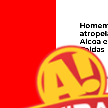
Homem 
atrope
Alcoa 
Caldas
08.07.2025
Motorista fugi