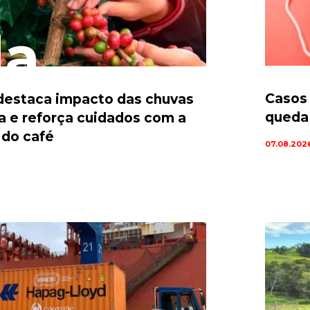
da
Casos
estaca impacto das chuvas
queda 
ta e reforça cuidados com a
 do café
07.08.202