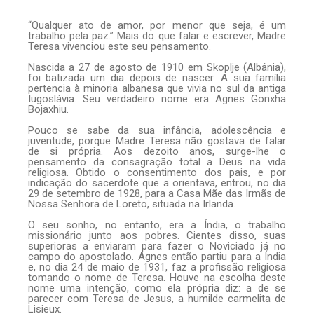
“Qualquer ato de amor, por menor que seja, é um
trabalho pela paz.” Mais do que falar e escrever, Madre
Teresa vivenciou este seu pensamento.
Nascida a 27 de agosto de 1910 em Skoplje (Albânia),
foi batizada um dia depois de nascer. A sua família
pertencia à minoria albanesa que vivia no sul da antiga
Iugoslávia. Seu verdadeiro nome era Agnes Gonxha
Bojaxhiu.
Pouco se sabe da sua infância, adolescência e
juventude, porque Madre Teresa não gostava de falar
de si própria. Aos dezoito anos, surge-lhe o
pensamento da consagração total a Deus na vida
religiosa. Obtido o consentimento dos pais, e por
indicação do sacerdote que a orientava, entrou, no dia
29 de setembro de 1928, para a Casa Mãe das Irmãs de
Nossa Senhora de Loreto, situada na Irlanda.
O seu sonho, no entanto, era a Índia, o trabalho
missionário junto aos pobres. Cientes disso, suas
superioras a enviaram para fazer o Noviciado já no
campo do apostolado. Agnes então partiu para a Índia
e, no dia 24 de maio de 1931, faz a profissão religiosa
tomando o nome de Teresa. Houve na escolha deste
nome uma intenção, como ela própria diz: a de se
parecer com Teresa de Jesus, a humilde carmelita de
Lisieux.