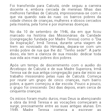
Foi transferida para Calcutá, onde seguiu a carreira
docente e, embora cercada de meninas filhas das
melhores famílias de Calcutá, impressionava-se com o
que via quando saía às ruas: os bairros pobres da
cidade cheios de crianças, mulheres e idosos cercados
pela miséria, pela fome e por inúmeras doenças.
No dia 10 de setembro de 1946, dia em que ficou
marcado na história das Missionárias da Caridade
(congregação fundada por Madre Teresa) como o “Dia
da Inspiração”, Irmã Teresa, durante uma viagem de
trem ao noviciado do Himalaia, depara-se com um
irmão pobre de rua que lhe diz: “Tenho sede!”. A partir
disso, ela tem a clareza de sua missão: dedicar toda
sua vida aos mais pobres dos pobres.
Após um tempo de discernimento com o auxílio do
Arcebispo de Calcutá e de sua Madre Superiora, Irmã
Teresa sai de sua antiga congregação para dar início ao
trabalho missionário pelas ruas de Calcutá. Começa
por reunir um grupo de cinco crianças, num bairro
pobre, a quem começou a dar escola. Pouco a pouco,
o grupo foi crescendo. Dez dias depois, eram cerca de
cinquenta crianças.
Os inícios foram muito duros, mas Deus ia abençoando
a obra da Irmã Teresa e as vocações começaram a
surgir, precisamente entre as suas antigas alunas. Em
1949, Madre Teresa começa a escrever as