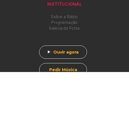
INSTITUCIONAL
Sobre a Rádio
Programação
Galeria de Fotos
Ouvir agora
Pedir Música
Av. Afonso Pena, 412
Centro - Muzambinho, MG
CEP 37890-000