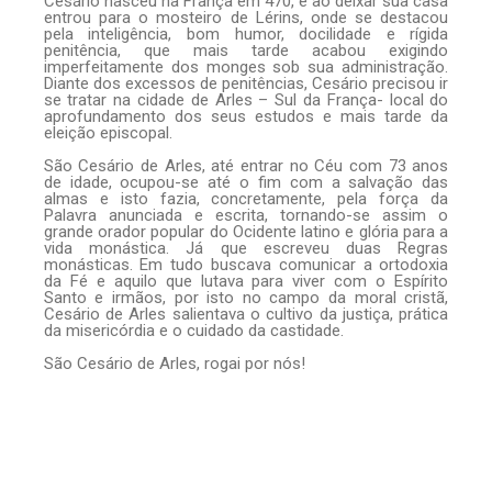
Cesário nasceu na França em 470, e ao deixar sua casa
entrou para o mosteiro de Lérins, onde se destacou
pela inteligência, bom humor, docilidade e rígida
penitência, que mais tarde acabou exigindo
imperfeitamente dos monges sob sua administração.
Diante dos excessos de penitências, Cesário precisou ir
se tratar na cidade de Arles – Sul da França- local do
aprofundamento dos seus estudos e mais tarde da
eleição episcopal.
São Cesário de Arles, até entrar no Céu com 73 anos
de idade, ocupou-se até o fim com a salvação das
almas e isto fazia, concretamente, pela força da
Palavra anunciada e escrita, tornando-se assim o
grande orador popular do Ocidente latino e glória para a
vida monástica. Já que escreveu duas Regras
monásticas. Em tudo buscava comunicar a ortodoxia
da Fé e aquilo que lutava para viver com o Espírito
Santo e irmãos, por isto no campo da moral cristã,
Cesário de Arles salientava o cultivo da justiça, prática
da misericórdia e o cuidado da castidade.
São Cesário de Arles, rogai por nós!