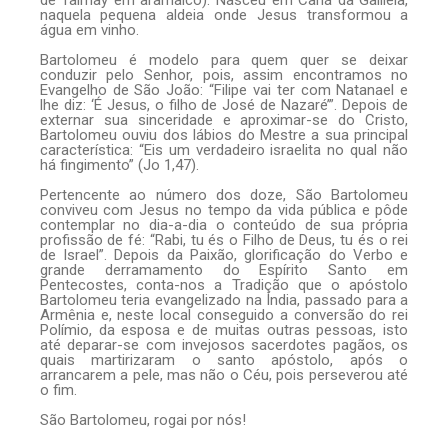
de Talmay em aramaico). Nasceu em Caná da Galiléia,
naquela pequena aldeia onde Jesus transformou a
água em vinho.
Bartolomeu é modelo para quem quer se deixar
conduzir pelo Senhor, pois, assim encontramos no
Evangelho de São João: “Filipe vai ter com Natanael e
lhe diz: ‘É Jesus, o filho de José de Nazaré’”. Depois de
externar sua sinceridade e aproximar-se do Cristo,
Bartolomeu ouviu dos lábios do Mestre a sua principal
característica: “Eis um verdadeiro israelita no qual não
há fingimento” (Jo 1,47).
Pertencente ao número dos doze, São Bartolomeu
conviveu com Jesus no tempo da vida pública e pôde
contemplar no dia-a-dia o conteúdo de sua própria
profissão de fé: “Rabi, tu és o Filho de Deus, tu és o rei
de Israel”. Depois da Paixão, glorificação do Verbo e
grande derramamento do Espírito Santo em
Pentecostes, conta-nos a Tradição que o apóstolo
Bartolomeu teria evangelizado na Índia, passado para a
Armênia e, neste local conseguido a conversão do rei
Polímio, da esposa e de muitas outras pessoas, isto
até deparar-se com invejosos sacerdotes pagãos, os
quais martirizaram o santo apóstolo, após o
arrancarem a pele, mas não o Céu, pois perseverou até
o fim.
São Bartolomeu, rogai por nós!