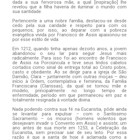
dada a sua fervorosa mãe, a qual [inspiração] lhe
revelou que a filha haveria de iluminar o mundo com
sua santidade.
Pertencente a uma nobre família, destacou-se desde
cedo pela sua caridade e respeito para com os
pequenos, por isso, ao deparar com a pobreza
evangélica vivida por Francisco de Assis apaixonou-se
por esse estilo de vida.
Em 1212, quando tinha apenas dezoito anos, a jovem
abandonou o seu lar para seguir Jesus mais
radicalmente. Para isso foi ao encontro de Francisco
de Assis na Porciúncula e teve seus lindos cabelos
cortados como sinal de entrega total ao Cristo pobre,
casto e obediente. Ao se dirigir para a igreja de São
Damião, Clara – juntamente com outras moças – deu
início à Ordem, contemplativa e feminina, da Família
Franciscana (Clarissas), da qual se tornou mãe e
modelo, principalmente no longo tempo de
enfermidade, período em que permaneceu em paz e
totalmente resignada à vontade divina.
Nada podendo contra sua fé na Eucaristia, pôde ainda
se levantar para expulsar – com o Santíssimo
Sacramento – os mouros (homens violentos que
desejavam invadir o Convento em Assis) e assistir, um
ano antes de sua morte em 1253, a Celebração da
Eucaristia, sem precisar sair de seu leito. Por essa
razão é que a santa de hoje é aclamada como a