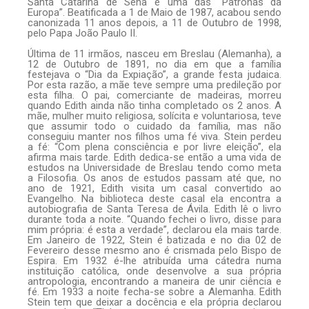
Santa Catarina de Sena é uma das “Patronas da
Europa”. Beatificada a 1 de Maio de 1987, acabou sendo
canonizada 11 anos depois, a 11 de Outubro de 1998,
pelo Papa João Paulo II.
Última de 11 irmãos, nasceu em Breslau (Alemanha), a
12 de Outubro de 1891, no dia em que a família
festejava o “Dia da Expiação”, a grande festa judaica.
Por esta razão, a mãe teve sempre uma predileção por
esta filha. O pai, comerciante de madeiras, morreu
quando Edith ainda não tinha completado os 2 anos. A
mãe, mulher muito religiosa, solícita e voluntariosa, teve
que assumir todo o cuidado da família, mas não
conseguiu manter nos filhos uma fé viva. Stein perdeu
a fé: “Com plena consciência e por livre eleição”, ela
afirma mais tarde. Edith dedica-se então a uma vida de
estudos na Universidade de Breslau tendo como meta
a Filosofia. Os anos de estudos passam até que, no
ano de 1921, Edith visita um casal convertido ao
Evangelho. Na biblioteca deste casal ela encontra a
autobiografia de Santa Teresa de Ávila. Edith lê o livro
durante toda a noite. “Quando fechei o livro, disse para
mim própria: é esta a verdade”, declarou ela mais tarde.
Em Janeiro de 1922, Stein é batizada e no dia 02 de
Fevereiro desse mesmo ano é crismada pelo Bispo de
Espira. Em 1932 é-lhe atribuída uma cátedra numa
instituição católica, onde desenvolve a sua própria
antropologia, encontrando a maneira de unir ciência e
fé. Em 1933 a noite fecha-se sobre a Alemanha. Edith
Stein tem que deixar a docência e ela própria declarou