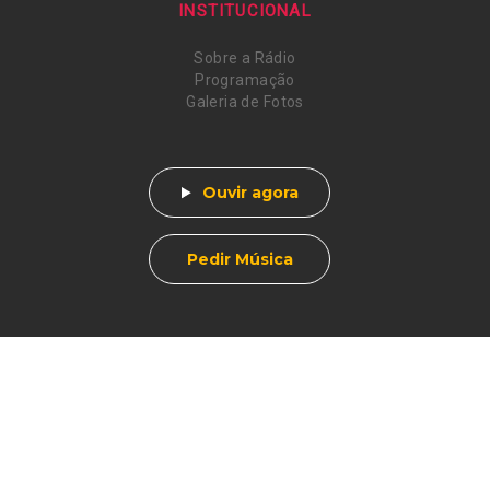
INSTITUCIONAL
Sobre a Rádio
Programação
Galeria de Fotos
Ouvir agora
Pedir Música
Av. Afonso Pena, 412
Centro - Muzambinho, MG
CEP 37890-000