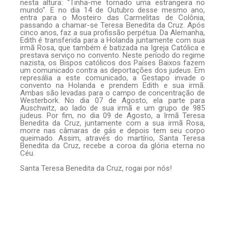
nesta altura: “Tinha-me tornado uma estrangeira no
mundo”. E no dia 14 de Outubro desse mesmo ano,
entra para o Mosteiro das Carmelitas de Colônia,
passando a chamar-se Teresa Benedita da Cruz. Após
cinco anos, faz a sua profissão perpétua. Da Alemanha,
Edith é transferida para a Holanda juntamente com sua
irmã Rosa, que também é batizada na Igreja Católica e
prestava serviço no convento. Neste período do regime
nazista, os Bispos católicos dos Países Baixos fazem
um comunicado contra as deportações dos judeus. Em
represália a este comunicado, a Gestapo invade o
convento na Holanda e prendem Edith e sua irmã.
Ambas são levadas para o campo de concentração de
Westerbork. No dia 07 de Agosto, ela parte para
Auschwitz, ao lado de sua irmã e um grupo de 985
judeus. Por fim, no dia 09 de Agosto, a Irmã Teresa
Benedita da Cruz, juntamente com a sua irmã Rosa,
morre nas câmaras de gás e depois tem seu corpo
queimado. Assim, através do martírio, Santa Teresa
Benedita da Cruz, recebe a coroa da glória eterna no
Céu.
Santa Teresa Benedita da Cruz, rogai por nós!