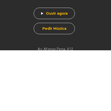
Ouvir agora
Pedir Música
Av. Afonso Pena, 412
Centro - Muzambinho, MG
CEP 37890-000
Eventos
Galeria de
Recados
Santos do Dia
Atendimento