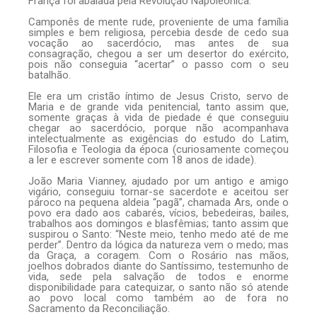
França foi abalada pela Revolução Napoleônica.
Camponês de mente rude, proveniente de uma família
simples e bem religiosa, percebia desde de cedo sua
vocação ao sacerdócio, mas antes de sua
consagração, chegou a ser um desertor do exército,
pois não conseguia “acertar” o passo com o seu
batalhão.
Ele era um cristão íntimo de Jesus Cristo, servo de
Maria e de grande vida penitencial, tanto assim que,
somente graças à vida de piedade é que conseguiu
chegar ao sacerdócio, porque não acompanhava
intelectualmente as exigências do estudo do Latim,
Filosofia e Teologia da época (curiosamente começou
a ler e escrever somente com 18 anos de idade).
João Maria Vianney, ajudado por um antigo e amigo
vigário, conseguiu tornar-se sacerdote e aceitou ser
pároco na pequena aldeia “pagã”, chamada Ars, onde o
povo era dado aos cabarés, vícios, bebedeiras, bailes,
trabalhos aos domingos e blasfêmias; tanto assim que
suspirou o Santo: “Neste meio, tenho medo até de me
perder”. Dentro da lógica da natureza vem o medo; mas
da Graça, a coragem. Com o Rosário nas mãos,
joelhos dobrados diante do Santíssimo, testemunho de
vida, sede pela salvação de todos e enorme
disponibilidade para catequizar, o santo não só atende
ao povo local como também ao de fora no
Sacramento da Reconciliação.