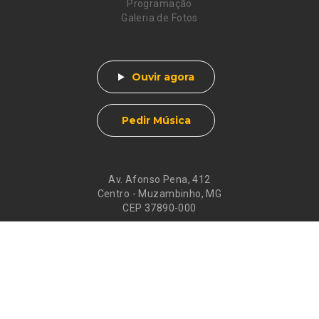
Programação
Galeria de Fotos
Ouvir agora
Pedir Música
Av. Afonso Pena, 412
Centro - Muzambinho, MG
CEP 37890-000
Eventos
Galeria de