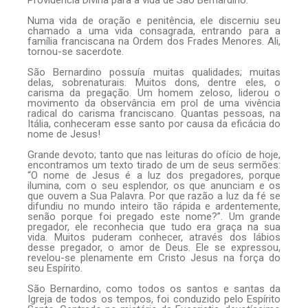
Numa vida de oração e penitência, ele discerniu seu
chamado a uma vida consagrada, entrando para a
família franciscana na Ordem dos Frades Menores. Ali,
tornou-se sacerdote.
São Bernardino possuía muitas qualidades; muitas
delas, sobrenaturais. Muitos dons, dentre eles, o
carisma da pregação. Um homem zeloso, liderou o
movimento da observância em prol de uma vivência
radical do carisma franciscano. Quantas pessoas, na
Itália, conheceram esse santo por causa da eficácia do
nome de Jesus!
Grande devoto; tanto que nas leituras do ofício de hoje,
encontramos um texto tirado de um de seus sermões:
“O nome de Jesus é a luz dos pregadores, porque
ilumina, com o seu esplendor, os que anunciam e os
que ouvem a Sua Palavra. Por que razão a luz da fé se
difundiu no mundo inteiro tão rápida e ardentemente,
senão porque foi pregado este nome?”. Um grande
pregador, ele reconhecia que tudo era graça na sua
vida. Muitos puderam conhecer, através dos lábios
desse pregador, o amor de Deus. Ele se expressou,
revelou-se plenamente em Cristo Jesus na força do
seu Espírito.
São Bernardino, como todos os santos e santas da
Igreja de todos os tempos, foi conduzido pelo Espírito