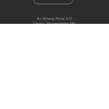
Av. Afonso Pena, 412
Centro - Muzambinho, MG
CEP 37890-000
Eventos
Galeria de
Recados
Santos do Dia
Atendimento