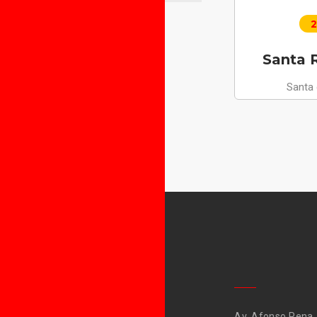
2
Santa R
Santa
Av. Afonso Pena,