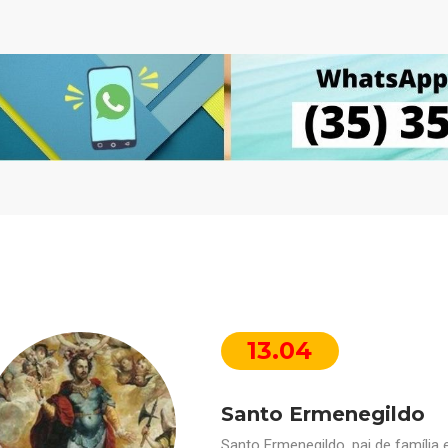
13.04
Santo Ermenegildo
Santo Ermenegildo, pai de família e