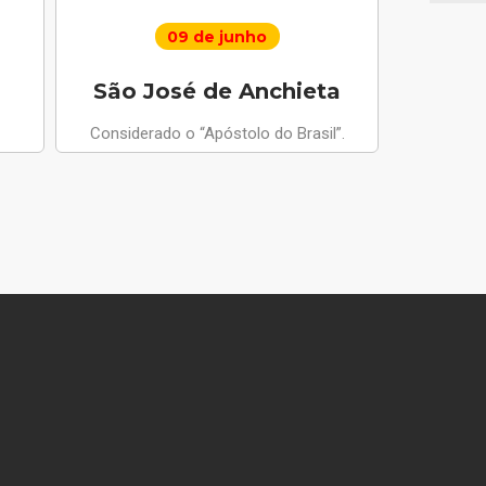
09 de junho
São José de Anchieta
Santo 
Considerado o “Apóstolo do Brasil”.
Anjo da Paz
apariçõ
compus
m