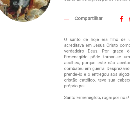
Compartilhar
O santo de hoje era filho de u
acreditava em Jesus Cristo co
verdadeiro Deus. Por graça 
Ermenegildo pôde tornar-se um
acolheu, porque este não aceit
combateu em guerra. Desprezando 
prendê-lo e o entregou aos algoze
cristão católico, teve sua cab
próprio pai.
Santo Ermenegildo, rogai por nós!