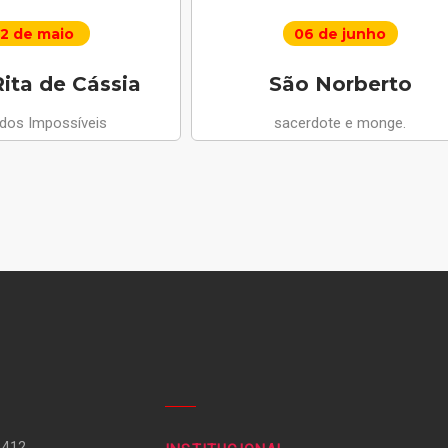
2 de maio
06 de junho
ita de Cássia
São Norberto
 dos Impossíveis
sacerdote e monge.
 412