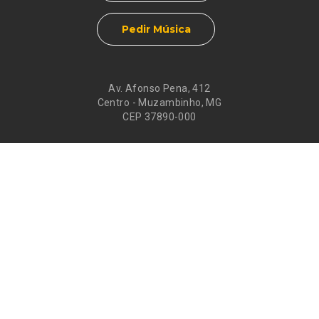
Pedir Música
Av. Afonso Pena, 412
Centro - Muzambinho, MG
CEP 37890-000
Eventos
Galeria de
Recados
Santos do Dia
Atendimento