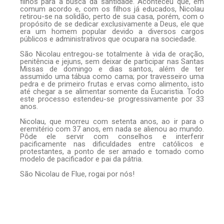
filhos para a busca da santidade. Aconteceu que, em
comum acordo e, com os filhos já educados, Nicolau
retirou-se na solidão, perto de sua casa, porém, com o
propósito de se dedicar exclusivamente a Deus, ele que
era um homem popular devido a diversos cargos
públicos e administrativos que ocupara na sociedade.
São Nicolau entregou-se totalmente à vida de oração,
penitência e jejuns, sem deixar de participar nas Santas
Missas de domingo e dias santos, além de ter
assumido uma tábua como cama; por travesseiro uma
pedra e de primeiro frutas e ervas como alimento, isto
até chegar a se alimentar somente da Eucaristia. Todo
este processo estendeu-se progressivamente por 33
anos.
Nicolau, que morreu com setenta anos, ao ir para o
eremitério com 37 anos, em nada se alienou ao mundo.
Pôde ele servir com conselhos e interferir
pacificamente nas dificuldades entre católicos e
protestantes, a ponto de ser amado e tomado como
modelo de pacificador e pai da pátria.
São Nicolau de Flue, rogai por nós!