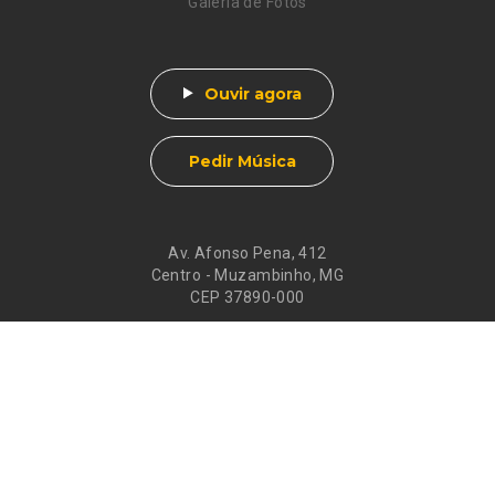
Galeria de Fotos
Ouvir agora
Pedir Música
Av. Afonso Pena, 412
Centro - Muzambinho, MG
CEP 37890-000
Eventos
Galeria de
Recados