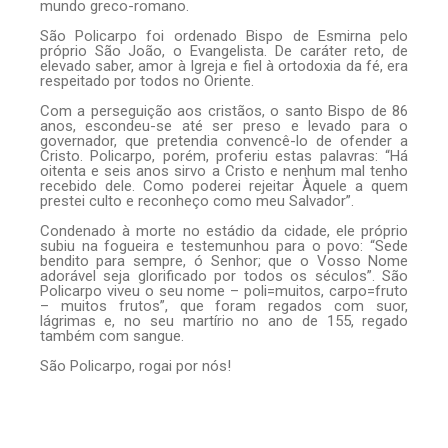
mundo greco-romano.
São Policarpo foi ordenado Bispo de Esmirna pelo
próprio São João, o Evangelista. De caráter reto, de
elevado saber, amor à Igreja e fiel à ortodoxia da fé, era
respeitado por todos no Oriente.
Com a perseguição aos cristãos, o santo Bispo de 86
anos, escondeu-se até ser preso e levado para o
governador, que pretendia convencê-lo de ofender a
Cristo. Policarpo, porém, proferiu estas palavras: “Há
oitenta e seis anos sirvo a Cristo e nenhum mal tenho
recebido dele. Como poderei rejeitar Àquele a quem
prestei culto e reconheço como meu Salvador”.
Condenado à morte no estádio da cidade, ele próprio
subiu na fogueira e testemunhou para o povo: “Sede
bendito para sempre, ó Senhor; que o Vosso Nome
adorável seja glorificado por todos os séculos”. São
Policarpo viveu o seu nome – poli=muitos, carpo=fruto
– muitos frutos”, que foram regados com suor,
lágrimas e, no seu martírio no ano de 155, regado
também com sangue.
São Policarpo, rogai por nós!