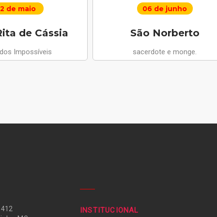
2 de maio
06 de junho
ita de Cássia
São Norberto
 dos Impossíveis
sacerdote e monge.
 412
INSTITUCIONAL