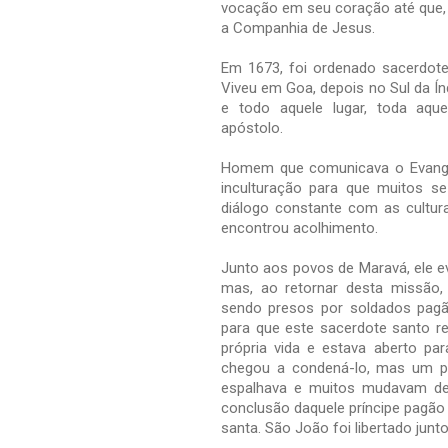
vocação em seu coração até que, 
a Companhia de Jesus.
Em 1673, foi ordenado sacerdote 
Viveu em Goa, depois no Sul da Í
e todo aquele lugar, toda aqu
apóstolo.
Homem que comunicava o Evangel
inculturação para que muitos 
diálogo constante com as cultur
encontrou acolhimento.
Junto aos povos de Maravá, ele e
mas, ao retornar desta missão,
sendo presos por soldados pagão
para que este sacerdote santo re
própria vida e estava aberto par
chegou a condená-lo, mas um prí
espalhava e muitos mudavam de
conclusão daquele príncipe pagão 
santa. São João foi libertado junt