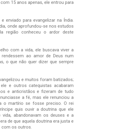
com 15 anos apenas, ele entrou para
e enviado para evangelizar na Índia.
ndia, onde aprofundou-se nos estudos
ela região conheceu o ardor deste
ho com a vida, ele buscava viver a
se rendessem ao amor de Deus num
as, o que não quer dizer que sempre
vangelizou e muitos foram batizados;
 ele e outros catequistas acabaram
s e anticristãos e fizeram de tudo
nunciasse a fé, mas ele renunciou a
a o martírio se fosse preciso. O rei
ncipe quis ouvir a doutrina que ele
 vida, abandonavam os deuses e a
era de que aquela doutrina era justa e
o com os outros.