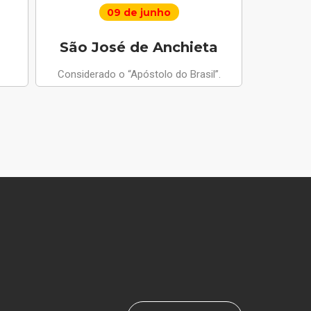
09 de junho
São José de Anchieta
Santo 
Considerado o “Apóstolo do Brasil”.
Anjo da Paz
apariçõ
compus
m