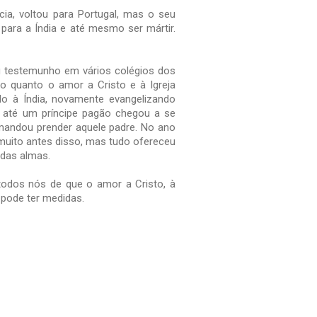
ia, voltou para Portugal, mas o seu
 para a Índia e até mesmo ser mártir.
 testemunho em vários colégios dos
 do quanto o amor a Cristo e à Igreja
o à Índia, novamente evangelizando
, até um príncipe pagão chegou a se
, mandou prender aquele padre. No ano
 muito antes disso, mas tudo ofereceu
 das almas.
todos nós de que o amor a Cristo, à
 pode ter medidas.