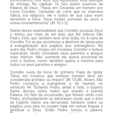
Encontramos, nos Atos dos Apóstolos, este exemplo
de entrega. No capítulo 10, nós assim ouvimos da
Palavra de Deus: “Havia em Cesareia um homem por
nome Cornélio. Centurião da corte que se chamava
Itálica, era religioso; ele e todos de sua casa eram
tementes a Deus. Dava muitas esmolas ao povo e
orava constantemente” (At 10,1-2).
Diante dessa espiritualidade que Cornélio possuía, Deus
o visitou por meio de um anjo, que lhe indicou São
Pedro. Este, que também teve uma visão, foi à casa de
Cornélio. Foi aí que aconteceu a abertura da Igreja para
a evangelização dos pagãos, dos estrangeiros. No
outro dia, Pedro chegou em Cesareia. Cornélio o estava
esperando, tendo convidado seus parentes e amigos
mais íntimos. Não somente ele queria encontrar-se
com o Senhor, como também queria o mesmo para
todos os seus parentes e amigos.
Cornélio ouviu da boca do primeiro Papa da Igreja:
“Deus me mostrou que nenhum homem deve ser
considerado profano ou impuro” (At 10,28). Assim, São
Pedro começou a evangelizar e, de repente, no
versículo 44: “Estando Pedro, ainda a falar, o Espírito
Santo desceu sobre todos que ouviam a (santa)
Palavra. Os fiéis da circuncisão, que tinham vindo com
Pedro, profundamente se admiraram vendo que o dom
do Espírito Santo era derramado também sobre os
pagãos; pois eles os ouviam falar em outras línguas e
glorificar a Deus. Então Pedro tomou a palavra: