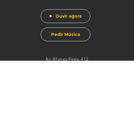
Ouvir agora
Pedir Música
Av. Afonso Pena, 412
Centro - Muzambinho, MG
CEP 37890-000
Eventos
Galeria de
Recados
Santos do Dia
Atendimento