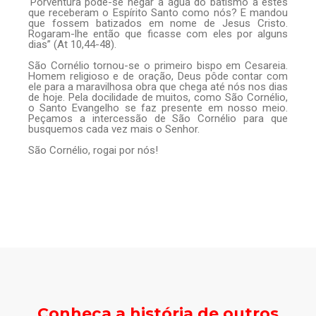
‘Porventura pode-se negar a água do batismo a estes
que receberam o Espírito Santo como nós? E mandou
que fossem batizados em nome de Jesus Cristo.
Rogaram-lhe então que ficasse com eles por alguns
dias” (At 10,44-48).
São Cornélio tornou-se o primeiro bispo em Cesareia.
Homem religioso e de oração, Deus pôde contar com
ele para a maravilhosa obra que chega até nós nos dias
de hoje. Pela docilidade de muitos, como São Cornélio,
o Santo Evangelho se faz presente em nosso meio.
Peçamos a intercessão de São Cornélio para que
busquemos cada vez mais o Senhor.
São Cornélio, rogai por nós!
Conheça a história de outros