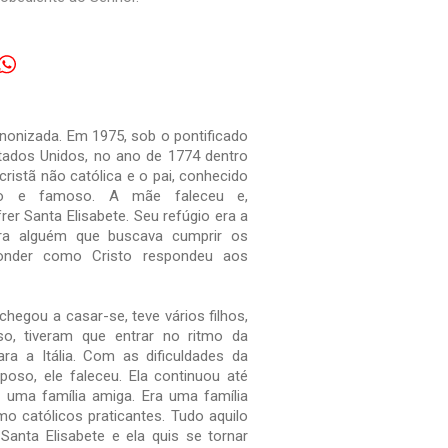
anonizada. Em 1975, sob o pontificado
tados Unidos, no ano de 1774 dentro
ristã não católica e o pai, conhecido
do e famoso. A mãe faleceu e,
rer Santa Elisabete. Seu refúgio era a
ra alguém que buscava cumprir os
onder como Cristo respondeu aos
chegou a casar-se, teve vários filhos,
o, tiveram que entrar no ritmo da
a a Itália. Com as dificuldades da
poso, ele faleceu. Ela continuou até
or uma família amiga. Era uma família
mo católicos praticantes. Tudo aquilo
nta Elisabete e ela quis se tornar