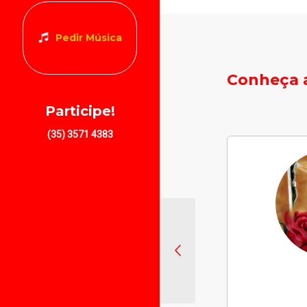
Pedir Música
Conheça a
Participe!
(35) 3571 4383