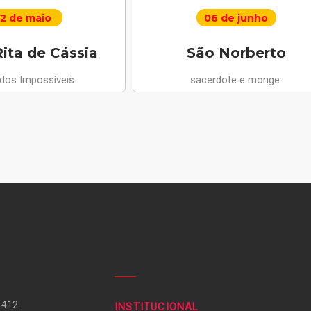
2 de maio
06 de junho
ita de Cássia
São Norberto
 dos Impossíveis
sacerdote e monge.
 412
INSTITUCIONAL