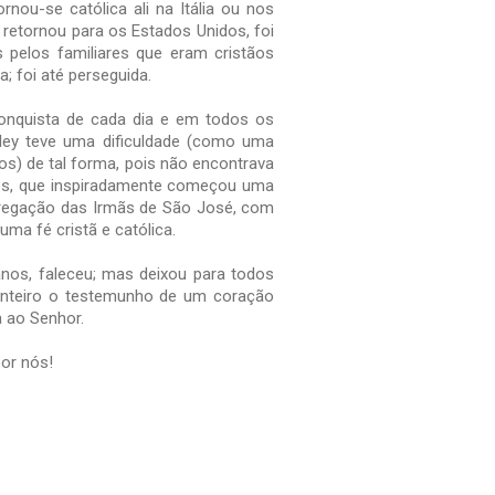
rnou-se católica ali na Itália ou nos
 retornou para os Estados Unidos, foi
as pelos familiares que eram cristãos
; foi até perseguida.
nquista de cada dia e em todos os
ley teve uma dificuldade (como uma
os) de tal forma, pois não encontrava
os, que inspiradamente começou uma
regação das Irmãs de São José, com
uma fé cristã e católica.
nos, faleceu; mas deixou para todos
inteiro o testemunho de um coração
a ao Senhor.
por nós!