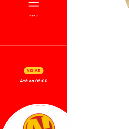
MENU
NO AR
Até as 05:00