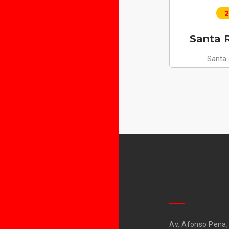
2
Santa R
Santa
Av. Afonso Pena,