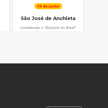
09 de junho
São José de Anchieta
Santo 
Considerado o “Apóstolo do Brasil”.
Anjo da Paz
apariçõ
compus
m