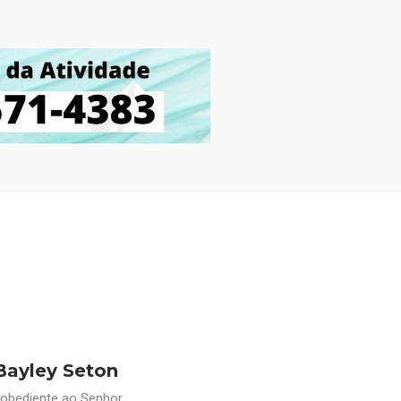
Bayley Seton
 obediente ao Senhor.