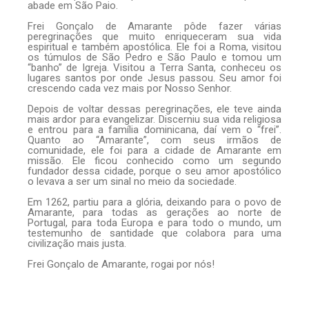
abade em São Paio.
Frei Gonçalo de Amarante pôde fazer várias
peregrinações que muito enriqueceram sua vida
espiritual e também apostólica. Ele foi a Roma, visitou
os túmulos de São Pedro e São Paulo e tomou um
“banho” de Igreja. Visitou a Terra Santa, conheceu os
lugares santos por onde Jesus passou. Seu amor foi
crescendo cada vez mais por Nosso Senhor.
Depois de voltar dessas peregrinações, ele teve ainda
mais ardor para evangelizar. Discerniu sua vida religiosa
e entrou para a família dominicana, daí vem o “frei”.
Quanto ao “Amarante”, com seus irmãos de
comunidade, ele foi para a cidade de Amarante em
missão. Ele ficou conhecido como um segundo
fundador dessa cidade, porque o seu amor apostólico
o levava a ser um sinal no meio da sociedade.
Em 1262, partiu para a glória, deixando para o povo de
Amarante, para todas as gerações ao norte de
Portugal, para toda Europa e para todo o mundo, um
testemunho de santidade que colabora para uma
civilização mais justa.
Frei Gonçalo de Amarante, rogai por nós!