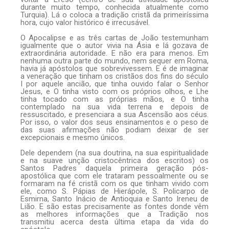
durante muito tempo, conhecida atualmente como
Turquia). Lá o coloca a tradição cristã da primeiríssima
hora, cujo valor histórico é irrecusável.
O Apocalipse e as três cartas de João testemunham
igualmente que o autor vivia na Ásia e lá gozava de
extraordinária autoridade. E não era para menos. Em
nenhuma outra parte do mundo, nem sequer em Roma,
havia já apóstolos que sobrevivessem. E é de imaginar
a veneração que tinham os cristãos dos fins do século
I por aquele ancião, que tinha ouvido falar o Senhor
Jesus, e O tinha visto com os próprios olhos, e Lhe
tinha tocado com as próprias mãos, e O tinha
contemplado na sua vida terrena e depois de
ressuscitado, e presenciara a sua Ascensão aos céus.
Por isso, o valor dos seus ensinamentos e o peso de
das suas afirmações não podiam deixar de ser
excepcionais e mesmo únicos.
Dele dependem (na sua doutrina, na sua espiritualidade
e na suave unção cristocêntrica dos escritos) os
Santos Padres daquela primeira geração pós-
apostólica que com ele trataram pessoalmente ou se
formaram na fé cristã com os que tinham vivido com
ele, como S. Pápias de Hierápole, S. Policarpo de
Esmirna, Santo Inácio de Antioquia e Santo Ireneu de
Lião. E são estas precisamente as fontes donde vêm
as melhores informações que a Tradição nos
transmitiu acerca desta última etapa da vida do