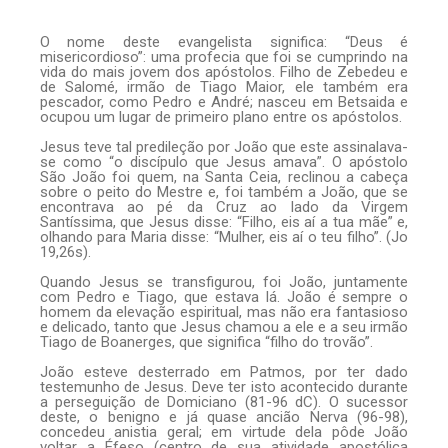
O nome deste evangelista significa: “Deus é
misericordioso”: uma profecia que foi se cumprindo na
vida do mais jovem dos apóstolos. Filho de Zebedeu e
de Salomé, irmão de Tiago Maior, ele também era
pescador, como Pedro e André; nasceu em Betsaida e
ocupou um lugar de primeiro plano entre os apóstolos.
Jesus teve tal predileção por João que este assinalava-
se como “o discípulo que Jesus amava”. O apóstolo
São João foi quem, na Santa Ceia, reclinou a cabeça
sobre o peito do Mestre e, foi também a João, que se
encontrava ao pé da Cruz ao lado da Virgem
Santíssima, que Jesus disse: “Filho, eis aí a tua mãe” e,
olhando para Maria disse: “Mulher, eis aí o teu filho”. (Jo
19,26s).
Quando Jesus se transfigurou, foi João, juntamente
com Pedro e Tiago, que estava lá. João é sempre o
homem da elevação espiritual, mas não era fantasioso
e delicado, tanto que Jesus chamou a ele e a seu irmão
Tiago de Boanerges, que significa “filho do trovão”.
João esteve desterrado em Patmos, por ter dado
testemunho de Jesus. Deve ter isto acontecido durante
a perseguição de Domiciano (81-96 dC). O sucessor
deste, o benigno e já quase ancião Nerva (96-98),
concedeu anistia geral; em virtude dela pôde João
voltar a Éfeso (centro de sua atividade apostólica