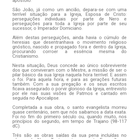
apóstolo.
São João, já como um ancião, depara-se com uma
terrível situação para a Igreja, Esposa de Cristo:
perseguições individuais por parte de Nero e
perseguições para toda a Igreja por parte de seu
sucessor, o Imperador Domiciano.
Além destas perseguições, ainda havia o cúmulo de
heresias que desentranhava o movimento religioso
gnóstico, nascido e propagado fora e dentro da Igreja,
procurando corroer a essência mesma do
Cristianismo.
Nesta situação, Deus concede ao único sobrevivente
dos que conviveram com o Mestre, a missão de ser o
pilar básico da sua Igreja naquela hora terrível. E assim
o foi. Para aquela hora, e para as gerações futuras
também. Com a sua pregação e os seus escritos
ficava assegurado o porvir glorioso da Igreja, entrevisto
por ele nas suas visões de Patmos e cantado em
seguida no Apocalipse.
Completada a sua obra, o santo evangelista morreu
quase centenário, sem que nós saibamos a data exata.
Foi no fim do primeiro século ou, quando muito, nos
princípios do segundo, em tempo de Trajano (98-117
dC).
Três são as obras saídas da sua pena incluídas no