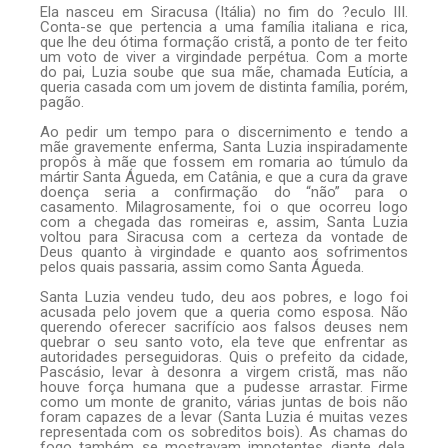
Ela nasceu em Siracusa (Itália) no fim do ?eculo III.
Conta-se que pertencia a uma família italiana e rica,
que lhe deu ótima formação cristã, a ponto de ter feito
um voto de viver a virgindade perpétua. Com a morte
do pai, Luzia soube que sua mãe, chamada Eutícia, a
queria casada com um jovem de distinta família, porém,
pagão.
Ao pedir um tempo para o discernimento e tendo a
mãe gravemente enferma, Santa Luzia inspiradamente
propôs à mãe que fossem em romaria ao túmulo da
mártir Santa Águeda, em Catânia, e que a cura da grave
doença seria a confirmação do “não” para o
casamento. Milagrosamente, foi o que ocorreu logo
com a chegada das romeiras e, assim, Santa Luzia
voltou para Siracusa com a certeza da vontade de
Deus quanto à virgindade e quanto aos sofrimentos
pelos quais passaria, assim como Santa Águeda.
Santa Luzia vendeu tudo, deu aos pobres, e logo foi
acusada pelo jovem que a queria como esposa. Não
querendo oferecer sacrifício aos falsos deuses nem
quebrar o seu santo voto, ela teve que enfrentar as
autoridades perseguidoras. Quis o prefeito da cidade,
Pascásio, levar à desonra a virgem cristã, mas não
houve força humana que a pudesse arrastar. Firme
como um monte de granito, várias juntas de bois não
foram capazes de a levar (Santa Luzia é muitas vezes
representada com os sobreditos bois). As chamas do
fogo também se mostravam impotentes diante dela,