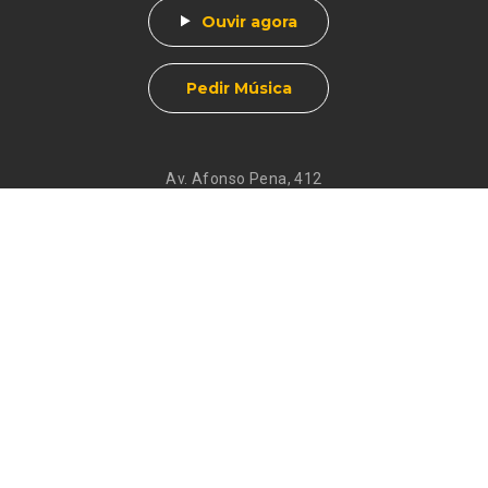
Ouvir agora
Pedir Música
Av. Afonso Pena, 412
Centro - Muzambinho, MG
CEP 37890-000
Eventos
Galeria de
Recados
Santos do Dia
Atendimento