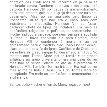
contexto das confusões da Reforma ele já havia se
declarado contra. Também escreveu e defendeu a fé
católica. Henrique VIII, por causa de um envolvimento
com uma amante, quis que a Igreja declarasse nulo seu
casamento. Mas, ao ser analisado pelo Bispo de
Rochester, viu-se que não era o caso. Mas com
insistência e imposição, Henrique VIII se “auto-
declarou” chefe da Igreja da Inglaterra. Em meio às
confusões religiosas e políticas, o testemunho de
Fischer indicou a verdade, que nem sempre é acolhida.
O Papa já havia escolhido ele para Cardeal, mas
Henrique VIII o condenou à morte. E ao ser
apresentado para o martírio, São João Fischer deixou
claro que era pela fé da Igreja Católica e de Cristo que
ele estava ali. E seu sangue foi derramado em 1535. No
mesmo ano, Tomás More, pai de família e de grande
influência no meio universitário, era chanceler do rei,
mas não se vendeu diante do ato de supremacia de
Henrique VIII. Também foi martirizado. Era leal ao rei,
mas acima de tudo a Deus. Em 1535 Tomás More foi
decapitado. Em meio às confusões, o testemunho faz
a diferença.
Santos João Fischer e Tomás More, rogai por nós!