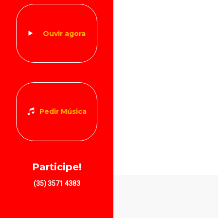
Ouvir agora
Pedir Música
Participe!
(35) 3571 4383