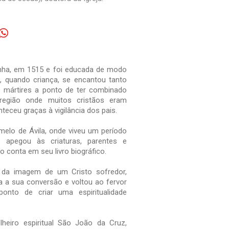
nha, em 1515 e foi educada de modo
e, quando criança, se encantou tanto
s mártires a ponto de ter combinado
egião onde muitos cristãos eram
teceu graças à vigilância dos pais.
melo de Ávila, onde viveu um período
 apegou às criaturas, parentes e
 conta em seu livro biográfico.
r da imagem de um Cristo sofredor,
ia a sua conversão e voltou ao fervor
 ponto de criar uma espiritualidade
heiro espiritual São João da Cruz,