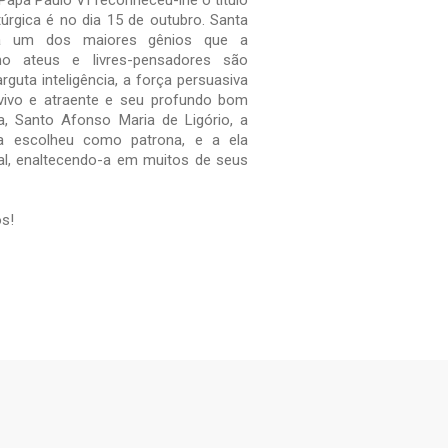
Papa Paulo VI reconheceu-lhe o título
itúrgica é no dia 15 de outubro. Santa
da um dos maiores gênios que a
o ateus e livres-pensadores são
rguta inteligência, a força persuasiva
vivo e atraente e seu profundo bom
a, Santo Afonso Maria de Ligório, a
a escolheu como patrona, e a ela
al, enaltecendo-a em muitos de seus
ós!