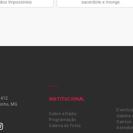
 dos Impossíveis
sacerdote e monge.
 412
INSTITUCIONAL
inho, MG
Evento
Sobre a Rádio
Galeria
Programação
Santos 
Galeria de Fotos
Atendi