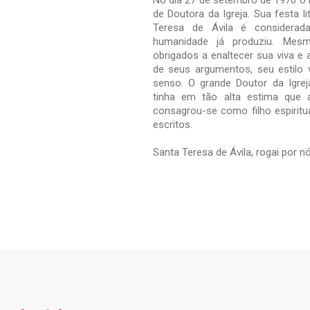
No dia 27 de setembro de 1970 o 
de Doutora da Igreja. Sua festa l
Teresa de Ávila é considera
humanidade já produziu. Mesm
obrigados a enaltecer sua viva e a
de seus argumentos, seu estilo 
senso. O grande Doutor da Igrej
tinha em tão alta estima que 
consagrou-se como filho espiritu
escritos.
Santa Teresa de Ávila, rogai por n