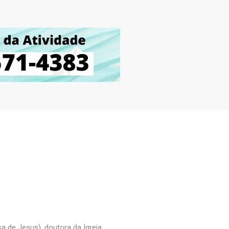
a
a de Jesus), doutora da Igreja.