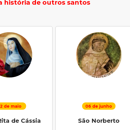
 história de outros santos
2 de maio
06 de junho
ita de Cássia
São Norberto