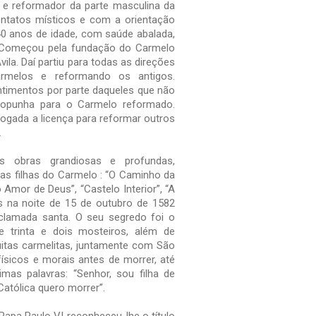
 e reformador da parte masculina da
ntatos místicos e com a orientação
40 anos de idade, com saúde abalada,
 Começou pela fundação do Carmelo
ila. Daí partiu para todas as direções
rmelos e reformando os antigos.
timentos por parte daqueles que não
ropunha para o Carmelo reformado.
ogada a licença para reformar outros
.
as obras grandiosas e profundas,
uas filhas do Carmelo : “O Caminho da
Amor de Deus”, “Castelo Interior”, “A
 na noite de 15 de outubro de 1582
clamada santa. O seu segredo foi o
 trinta e dois mosteiros, além de
muitas carmelitas, juntamente com São
ísicos e morais antes de morrer, até
as palavras: “Senhor, sou filha de
Católica quero morrer”.