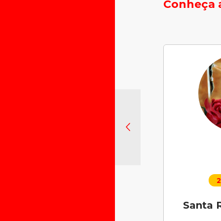
Conheça a
2
Santa R