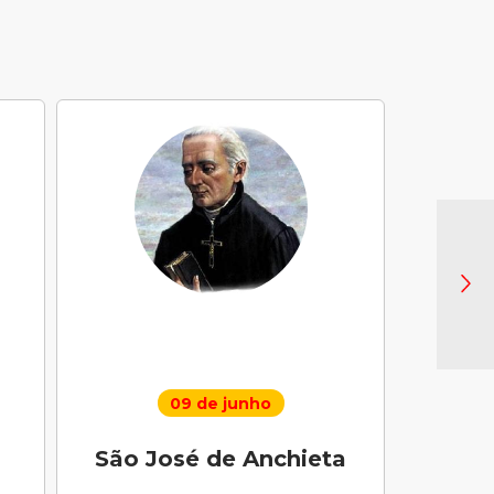
09 de junho
São José de Anchieta
Santo 