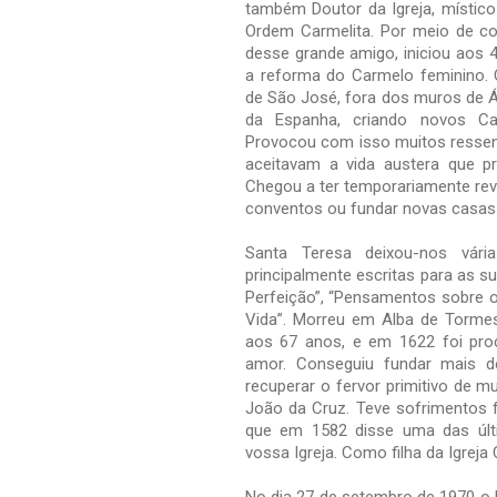
também Doutor da Igreja, místico
Ordem Carmelita. Por meio de co
desse grande amigo, iniciou aos 
a reforma do Carmelo feminino.
de São José, fora dos muros de Áv
da Espanha, criando novos Ca
Provocou com isso muitos ressen
aceitavam a vida austera que p
Chegou a ter temporariamente rev
conventos ou fundar novas casas
Santa Teresa deixou-nos vári
principalmente escritas para as s
Perfeição”, “Pensamentos sobre o 
Vida”. Morreu em Alba de Tormes
aos 67 anos, e em 1622 foi pro
amor. Conseguiu fundar mais de
recuperar o fervor primitivo de 
João da Cruz. Teve sofrimentos f
que em 1582 disse uma das últim
vossa Igreja. Como filha da Igreja 