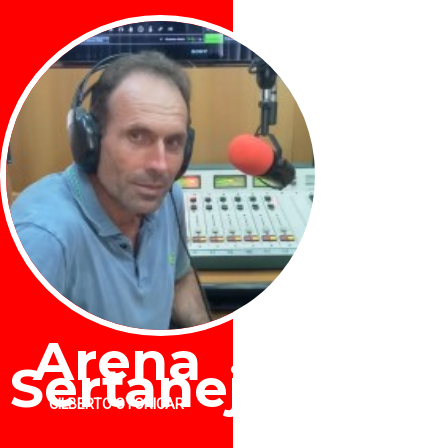
Arena
Sertaneja
GILBERTO OTONICAR