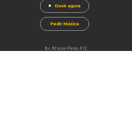
Ouvir agora
Pedir Música
Av. Afonso Pena, 412
Centro - Muzambinho, MG
CEP 37890-000
Eventos
Galeria de
Recados
Santos do Dia
Atendimento