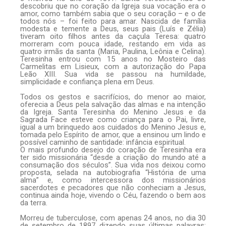
descobriu que no coração da Igreja sua vocação era o
amor, como também sabia que o seu coração – e o de
todos nós – foi feito para amar. Nascida de família
modesta e temente a Deus, seus pais (Luís e Zélia)
tiveram oito filhos antes da caçula Teresa: quatro
morreram com pouca idade, restando em vida as
quatro irmãs da santa (Maria, Paulina, Leônia e Celina).
Teresinha entrou com 15 anos no Mosteiro das
Carmelitas em Lisieux, com a autorização do Papa
Leão XIII. Sua vida se passou na humildade,
simplicidade e confiança plena em Deus.
Todos os gestos e sacrifícios, do menor ao maior,
oferecia a Deus pela salvação das almas e na intenção
da Igreja. Santa Teresinha do Menino Jesus e da
Sagrada Face esteve como criança para o Pai, livre,
igual a um brinquedo aos cuidados do Menino Jesus e,
tomada pelo Espírito de amor, que a ensinou um lindo e
possível caminho de santidade: infância espiritual.
O mais profundo desejo do coração de Teresinha era
ter sido missionária “desde a criação do mundo até a
consumação dos séculos”. Sua vida nos deixou como
proposta, selada na autobiografia “História de uma
alma” e, como intercessora dos missionários
sacerdotes e pecadores que não conheciam a Jesus,
continua ainda hoje, vivendo o Céu, fazendo o bem aos
da terra.
Morreu de tuberculose, com apenas 24 anos, no dia 30
de setembro de 1897 dizendo suas últimas palavras: