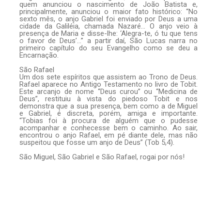
quem anunciou o nascimento de João Batista e,
principalmente, anunciou o maior fato histórico: “No
sexto mês, o anjo Gabriel foi enviado por Deus a uma
cidade da Galiléia, chamada Nazaré… O anjo veio à
presença de Maria e disse-lhe: ‘Alegra-te, ó tu que tens
o favor de Deus’…” a partir daí, São Lucas narra no
primeiro capítulo do seu Evangelho como se deu a
Encarnação.
São Rafael
Um dos sete espíritos que assistem ao Trono de Deus.
Rafael aparece no Antigo Testamento no livro de Tobit.
Este arcanjo de nome “Deus curou” ou “Medicina de
Deus”, restituiu à vista do piedoso Tobit e nos
demonstra que a sua presença, bem como a de Miguel
e Gabriel, é discreta, porém, amiga e importante.
“Tobias foi à procura de alguém que o pudesse
acompanhar e conhecesse bem o caminho. Ao sair,
encontrou o anjo Rafael, em pé diante dele, mas não
suspeitou que fosse um anjo de Deus” (Tob 5,4).
São Miguel, São Gabriel e São Rafael, rogai por nós!