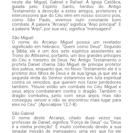
neste dia: Miguel, Gabriel e Rafael. A Igreja Católica,
guiada pelo Espírito Santo, herdou do Antigo
Testamento a devoção a estes amigos, protetores e
intercessores que do Céu vêm em nosso socorro pois,
como São Paulo, vivemos num constante bom
combate. A palavra “Arcanjo” significa “Anjo principal”. E
a palavra “Anjo”, por sua vez, significa “mensageiro”.
São Miguel
O nome do Arcanjo Miguel possui um revelador
significado em hebraico: “Quem como Deus”. Segundo
a Bíblia, ele é um dos sete espíritos assistentes ao
Trono do Altíssimo, portanto, um dos grandes príncipes
do Céu e ministro de Deus. No Antigo Testamento o
profeta Daniel chama São Miguel de príncipe protetor
dos judeus, enquanto que, no Novo Testamento ele é o
protetor dos filhos de Deus e de sua Igreja, já que até a
segunda vinda do Senhor estaremos em luta espiritual
contra os vencidos, que querem nos fazer perdedores
também. “Houve então um combate no Céu: Miguel e
seus anjos combateram contra o dragão. Também o
dragão combateu, junto com seus anjos, mas não
conseguiu vencer e não se encontrou mais lugar para
eles no Céu”. (Apocalipse 12,7-8)
São Gabriel
O nome deste Arcanjo, citado duas vezes nas
profecias de Daniel, significa “Força de Deus” ou “Deus
é a minha proteção”. É muito conhecido devido a sua
singular missão de mensageiro, uma vez que foi ele