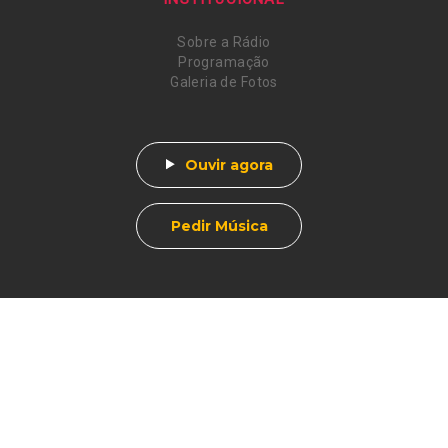
Sobre a Rádio
Programação
Galeria de Fotos
Ouvir agora
Pedir Música
Av. Afonso Pena, 412
Centro - Muzambinho, MG
CEP 37890-000