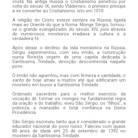
cristã. Na antiga Rússia o Cristianismo penetrou por
volta do século IX, sendo Vlademiro, o primeiro príncipe
a se converter ao Cristianismo, isto em 1010.
A religião do Cristo esteve sempre na Rússia, ligada
mais ao Oriente do que a Roma. Monge Sérgio, tornou-
se o grande evangelizador do século XIV, pois através
de numerosos mosteiros irradiava a cultura e a
verdadeira fé.
Após deixar o declínio da vida monástica na Rússia,
Sérgio experimentou, com seu irmão, a construção
numa floresta virgem de uma capela dedicada à
Santíssima Trindade, devoção desconhecida naquele
povo.
O irmão não aguentou, mas com firmeza e santidade, o
santo de hoje atraiu a muitos até que edificaram um
mosteiro em louvor a Santíssima Trindade.
Ordenado sacerdote para o melhor exercício da
vocação de formar os monges na fundamental regra
da oração e do trabalho, viveu São Sérgio: os “filhos”, a
pobreza, a mansidão e total confiança na Divina
Providência.
São Sérgio escreveu tanto que é considerado o grande
educador nacional do povo russo. Faleceu com quase
80 anos de idade em 25 de setembro de 1392 no
mosteiro da Santíssima Trindade.