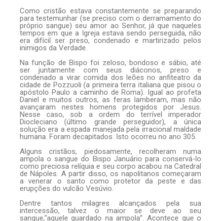
Como cristão estava constantemente se preparando
para testemunhar (se preciso com o derramamento do
próprio sangue) seu amor ao Senhor, já que naqueles
tempos em que a Igreja estava sendo perseguida, não
era difícil ser preso, condenado e martirizado pelos
inimigos da Verdade.
Na função de Bispo foi zeloso, bondoso e sábio, até
ser juntamente com seus diáconos, preso e
condenado a virar comida dos leões no anfiteatro da
cidade de Pozzuoli (a primeira terra italiana que pisou o
apóstolo Paulo a caminho de Roma). Igual ao profeta
Daniel e muitos outros, as feras lamberam, mas não
avançaram nestes homens protegidos por Jesus.
Nesse caso, sob a ordem do terrível imperador
Diocleciano (último grande perseguidor), a única
solução era a espada manejada pela irracional maldade
humana. Foram decapitados. Isto ocorreu no ano 305.
Alguns cristãos, piedosamente, recolheram numa
ampola o sangue do Bispo Januário para conservá-lo
como preciosa relíquia e seu corpo acabou na Catedral
de Nápoles. A partir disso, os napolitanos começaram
a venerar o santo como protetor da peste e das
erupções do vulcão Vesúvio.
Dentre tantos milagres alcançados pela sua
intercessão, talvez o maior se deve ao seu
sangue,“aquele guardado na ampola”. Acontece que o