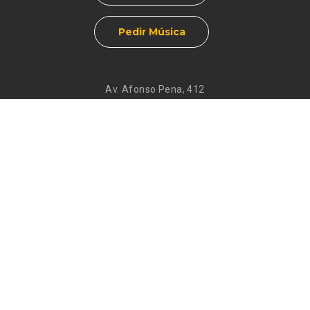
Pedir Música
Av. Afonso Pena, 412
Centro - Muzambinho, MG
CEP 37890-000
Eventos
Galeria de
Recados
Santos do Dia
Atendimento