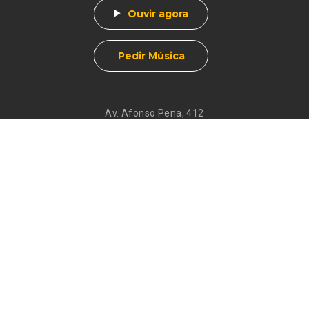
Ouvir agora
Pedir Música
Av. Afonso Pena, 412
Centro - Muzambinho, MG
CEP 37890-000
Eventos
Galeria de
Recados
Santos do Dia
Atendimento