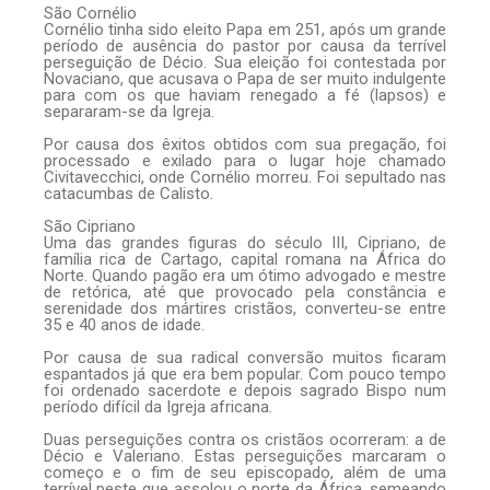
São Cornélio
Cornélio tinha sido eleito Papa em 251, após um grande
período de ausência do pastor por causa da terrível
perseguição de Décio. Sua eleição foi contestada por
Novaciano, que acusava o Papa de ser muito indulgente
para com os que haviam renegado a fé (lapsos) e
separaram-se da Igreja.
Por causa dos êxitos obtidos com sua pregação, foi
processado e exilado para o lugar hoje chamado
Civitavecchici, onde Cornélio morreu. Foi sepultado nas
catacumbas de Calisto.
São Cipriano
Uma das grandes figuras do século III, Cipriano, de
família rica de Cartago, capital romana na África do
Norte. Quando pagão era um ótimo advogado e mestre
de retórica, até que provocado pela constância e
serenidade dos mártires cristãos, converteu-se entre
35 e 40 anos de idade.
Por causa de sua radical conversão muitos ficaram
espantados já que era bem popular. Com pouco tempo
foi ordenado sacerdote e depois sagrado Bispo num
período difícil da Igreja africana.
Duas perseguições contra os cristãos ocorreram: a de
Décio e Valeriano. Estas perseguições marcaram o
começo e o fim de seu episcopado, além de uma
terrível peste que assolou o norte da África, semeando