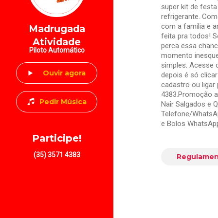
super kit de fest
refrigerante. Co
com a família e a
Madrugada
feita pra todos! 
Atividade
perca essa chanc
Piloto Automático
momento inesquecí
simples: Acesse 
Ouvir agora
depois é só clic
cadastro ou ligar
4383.Promoção an
Pedir Música
Nair Salgados e 
Telefone/WhatsAp
e Bolos WhatsApp
Participe!
(35) 3571 4383
Regulamen