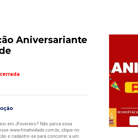
ão Aniversariante
ade
cerrada
moção
ário em JFevereiro? Não perca essa
esse www.fmatividade.com.br, clique no
ão e cadastre-se para concorrer a um