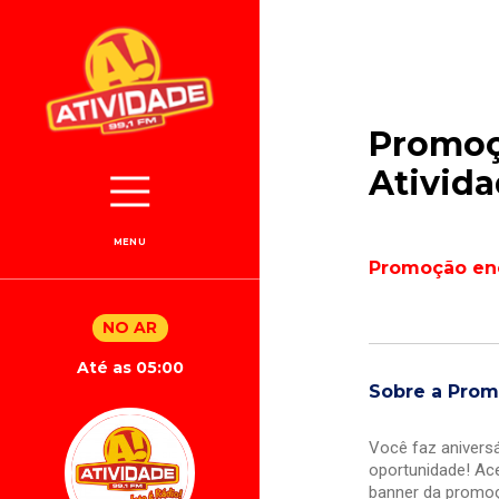
Promoç
Ativid
MENU
Promoção en
NO AR
Até as 05:00
Sobre a Pro
Você faz anivers
oportunidade! Ac
banner da promoç