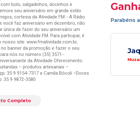
Ganh
a com bolo, salgadinhos, docinhos e
memore seu aniversário em grande estilo
migos, cortesia da Atividade FM - A Rádio
Parabéns 
Se você faz aniversário em dezembro, não
e única de fazer do seu aniversário um
vel com Atividade FM. Para participar, é
o nosso site: www.fmatividade.com.br,
ar no banner da promoção e fazer o seu
Jaq
 para nós no número (35) 3571-
Muzam
iversariante da Atividade Oferecimento:
Quitandas – produtos artesanais –
p: 35 9 9154-7317 e Camila Bócoli –Doces
: 35 9 9872-3580
to Completo