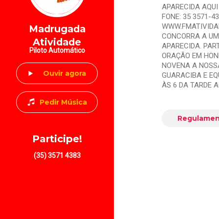
APARECIDA AQUI
FONE: 35 3571-4
WWW.FMATIVIDAD
Madrugada
CONCORRA A UM
Atividade
APARECIDA. PAR
Piloto Automático
ORAÇÃO EM HONR
NOVENA A NOSS
Ouvir agora
GUARACIBA E EQ
ÀS 6 DA TARDE A
Pedir Música
Regulamen
Participe!
(35) 3571 4383