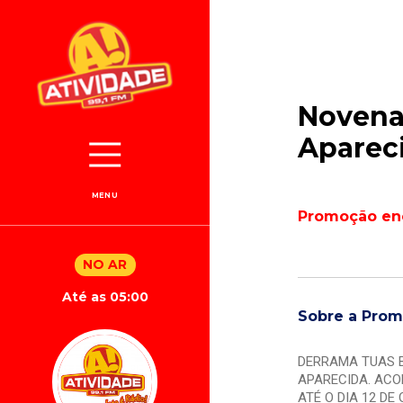
Novena
Aparec
MENU
Promoção en
NO AR
Até as 05:00
Sobre a Pro
DERRAMA TUAS 
APARECIDA. ACO
ATÉ O DIA 12 D