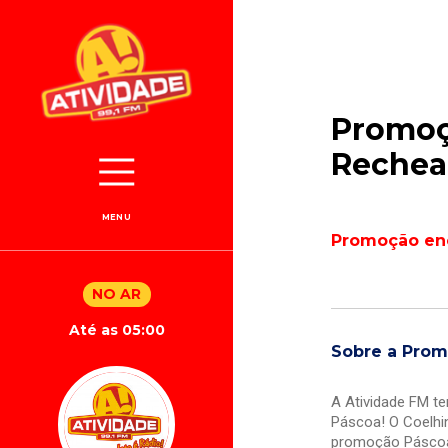
Promoç
Rechea
MENU
Promoção en
NO AR
Até as 05:00
Sobre a Pro
A Atividade FM t
Páscoa! O Coelhi
promoção Páscoa 