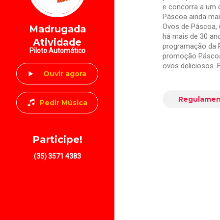
e concorra a um o
Páscoa ainda mais
Ovos de Páscoa, 
Madrugada
há mais de 30 ano
Atividade
programação da R
Piloto Automático
promoção Páscoa 
ovos deliciosos. 
Ouvir agora
Regulamen
Pedir Música
Participe!
(35) 3571 4383