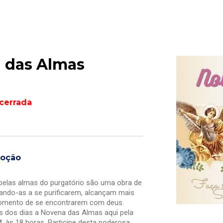
 das Almas
cerrada
moção
elas almas do purgatório são uma obra de
dando-as a se purificarem, alcançam mais
omento de se encontrarem com deus.
dos dias a Novena das Almas aqui pela
M, às 18 horas. Participe desta poderosa