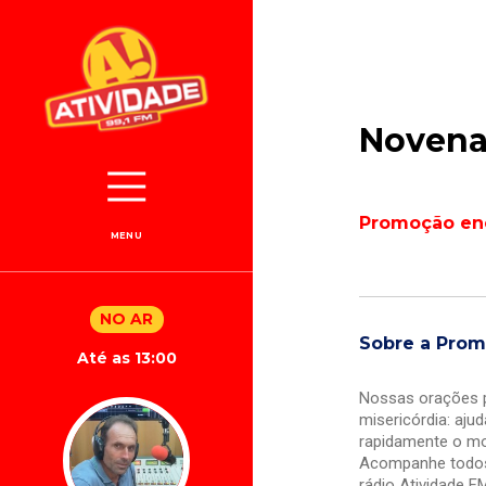
Novena
Promoção en
MENU
NO AR
Sobre a Pro
Até as 13:00
Nossas orações p
misericórdia: aju
rapidamente o m
Acompanhe todos 
rádio Atividade F