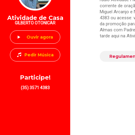
corrente de oraç
Miguel Arcanjo e
Atividade de Casa
4383 ou acesse: 
GILBERTO OTONICAR
da promoção para
Almas com Padre 
tarde aqui na Ati
Ouvir agora
Pedir Música
Regulamen
Participe!
(35) 3571 4383