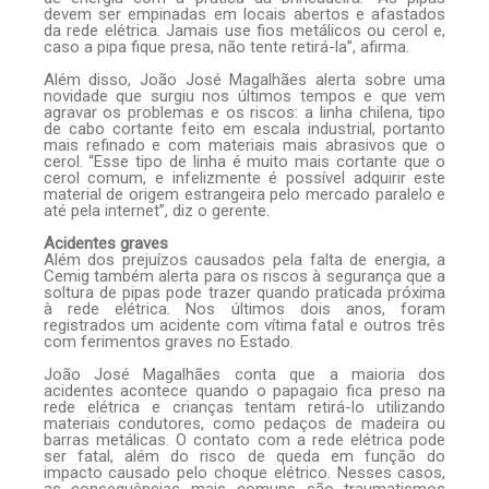
devem ser empinadas em locais abertos e afastados
da rede elétrica. Jamais use fios metálicos ou cerol e,
caso a pipa fique presa, não tente retirá-la”, afirma.
Além disso, João José Magalhães alerta sobre uma
novidade que surgiu nos últimos tempos e que vem
agravar os problemas e os riscos: a linha chilena, tipo
de cabo cortante feito em escala industrial, portanto
mais refinado e com materiais mais abrasivos que o
cerol. “Esse tipo de linha é muito mais cortante que o
cerol comum, e infelizmente é possível adquirir este
material de origem estrangeira pelo mercado paralelo e
até pela internet”, diz o gerente.
Acidentes graves
Além dos prejuízos causados pela falta de energia, a
Cemig também alerta para os riscos à segurança que a
soltura de pipas pode trazer quando praticada próxima
à rede elétrica. Nos últimos dois anos, foram
registrados um acidente com vítima fatal e outros três
com ferimentos graves no Estado.
João José Magalhães conta que a maioria dos
acidentes acontece quando o papagaio fica preso na
rede elétrica e crianças tentam retirá-lo utilizando
materiais condutores, como pedaços de madeira ou
barras metálicas. O contato com a rede elétrica pode
ser fatal, além do risco de queda em função do
impacto causado pelo choque elétrico. Nesses casos,
as consequências mais comuns são traumatismos