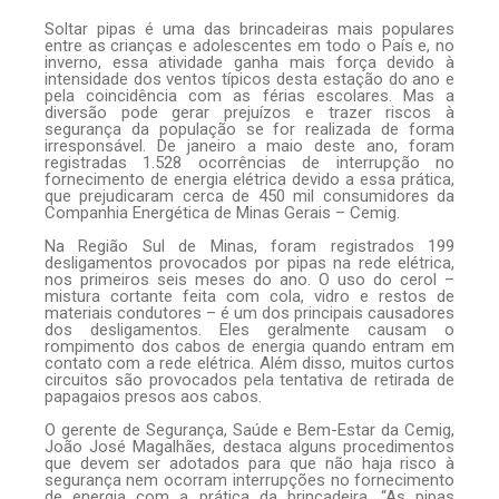
Soltar pipas é uma das brincadeiras mais populares
entre as crianças e adolescentes em todo o País e, no
inverno, essa atividade ganha mais força devido à
intensidade dos ventos típicos desta estação do ano e
pela coincidência com as férias escolares. Mas a
diversão pode gerar prejuízos e trazer riscos à
segurança da população se for realizada de forma
irresponsável. De janeiro a maio deste ano, foram
registradas 1.528 ocorrências de interrupção no
fornecimento de energia elétrica devido a essa prática,
que prejudicaram cerca de 450 mil consumidores da
Companhia Energética de Minas Gerais – Cemig.
Na Região Sul de Minas, foram registrados 199
desligamentos provocados por pipas na rede elétrica,
nos primeiros seis meses do ano. O uso do cerol –
mistura cortante feita com cola, vidro e restos de
materiais condutores – é um dos principais causadores
dos desligamentos. Eles geralmente causam o
rompimento dos cabos de energia quando entram em
contato com a rede elétrica. Além disso, muitos curtos
circuitos são provocados pela tentativa de retirada de
papagaios presos aos cabos.
O gerente de Segurança, Saúde e Bem-Estar da Cemig,
João José Magalhães, destaca alguns procedimentos
que devem ser adotados para que não haja risco à
segurança nem ocorram interrupções no fornecimento
de energia com a prática da brincadeira. “As pipas