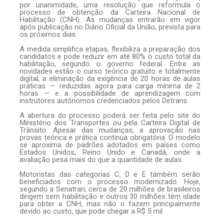
por unanimidade, uma resolução que reformula o
processo de obtenção da Carteira Nacional de
Habilitação (CNH). As mudanças entrarão em vigor
após publicação no Diário Oficial da União, prevista para
os próximos dias.
A medida simplifica etapas, flexibiliza a preparação dos
candidatos e pode reduzir em até 80% o custo total da
habilitação, segundo o governo federal. Entre as
novidades estão o curso teórico gratuito e totalmente
digital, a eliminação da exigência de 20 horas de aulas
práticas — reduzidas agora para carga mínima de 2
horas — e a possibilidade de aprendizagem com
instrutores autônomos credenciados pelos Detrans.
A abertura do processo poderá ser feita pelo site do
Ministério dos Transportes ou pela Carteira Digital de
Trânsito. Apesar das mudanças, a aprovação nas
provas teórica e prática continua obrigatória. O modelo
se aproxima de padrões adotados em países como
Estados Unidos, Reino Unido e Canadá, onde a
avaliação pesa mais do que a quantidade de aulas.
Motoristas das categorias C, D e E também serão
beneficiados com o processo modernizado. Hoje,
segundo a Senatran, cerca de 20 milhões de brasileiros
dirigem sem habilitação e outros 30 milhões têm idade
para obter a CNH, mas não o fazem principalmente
devido ao custo, que pode chegar a R$ 5 mil.