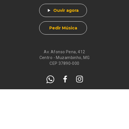
Ouvir agora
Pedir Música
Av. Afonso Pena, 412
Centro - Muzambinho, MG
CEP 37890-000
Eventos
Galeria de
Recados
Santos do Dia
Atendimento