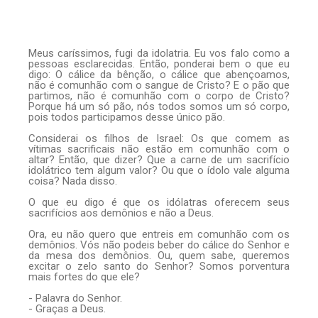
Meus caríssimos, fugi da idolatria. Eu vos falo como a
pessoas esclarecidas. Então, ponderai bem o que eu
digo: O cálice da bênção, o cálice que abençoamos,
não é comunhão com o sangue de Cristo? E o pão que
partimos, não é comunhão com o corpo de Cristo?
Porque há um só pão, nós todos somos um só corpo,
pois todos participamos desse único pão.
Considerai os filhos de Israel: Os que comem as
vítimas sacrificais não estão em comunhão com o
altar? Então, que dizer? Que a carne de um sacrifício
idolátrico tem algum valor? Ou que o ídolo vale alguma
coisa? Nada disso.
O que eu digo é que os idólatras oferecem seus
sacrifícios aos demônios e não a Deus.
Ora, eu não quero que entreis em comunhão com os
demônios. Vós não podeis beber do cálice do Senhor e
da mesa dos demônios. Ou, quem sabe, queremos
excitar o zelo santo do Senhor? Somos porventura
mais fortes do que ele?
- Palavra do Senhor.
- Graças a Deus.