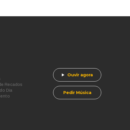
Ouvir agora
s
 de Recados
do Dia
Pedir Música
mento