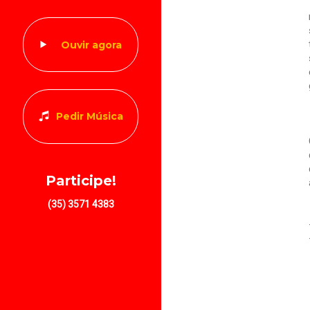
Ouvir agora
Pedir Música
Participe!
(35) 3571 4383