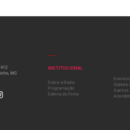
 412
INSTITUCIONAL
inho, MG
Evento
Sobre a Rádio
Galeria
Programação
Santos 
Galeria de Fotos
Atendi