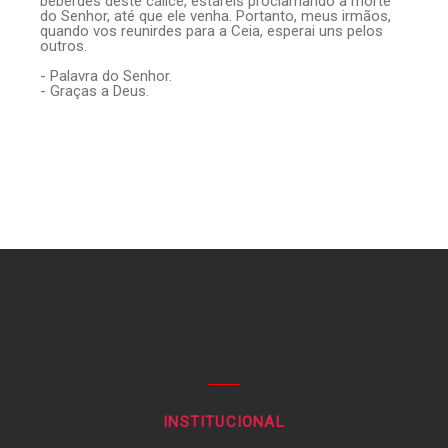
beberdes deste cálice, estareis proclamando a morte
do Senhor, até que ele venha. Portanto, meus irmãos,
quando vos reunirdes para a Ceia, esperai uns pelos
outros.
- Palavra do Senhor.
- Graças a Deus.
INSTITUCIONAL