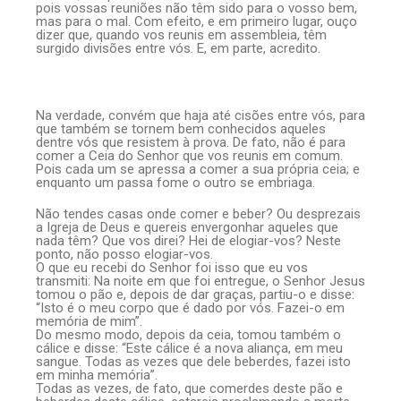
pois vossas reuniões não têm sido para o vosso bem,
mas para o mal. Com efeito, e em primeiro lugar, ouço
dizer que, quando vos reunis em assembleia, têm
surgido divisões entre vós. E, em parte, acredito.
Na verdade, convém que haja até cisões entre vós, para
que também se tornem bem conhecidos aqueles
dentre vós que resistem à prova. De fato, não é para
comer a Ceia do Senhor que vos reunis em comum.
Pois cada um se apressa a comer a sua própria ceia; e
enquanto um passa fome o outro se embriaga.
Não tendes casas onde comer e beber? Ou desprezais
a Igreja de Deus e quereis envergonhar aqueles que
nada têm? Que vos direi? Hei de elogiar-vos? Neste
ponto, não posso elogiar-vos.
O que eu recebi do Senhor foi isso que eu vos
transmiti: Na noite em que foi entregue, o Senhor Jesus
tomou o pão e, depois de dar graças, partiu-o e disse:
“Isto é o meu corpo que é dado por vós. Fazei-o em
memória de mim”.
Do mesmo modo, depois da ceia, tomou também o
cálice e disse: “Este cálice é a nova aliança, em meu
sangue. Todas as vezes que dele beberdes, fazei isto
em minha memória”.
Todas as vezes, de fato, que comerdes deste pão e