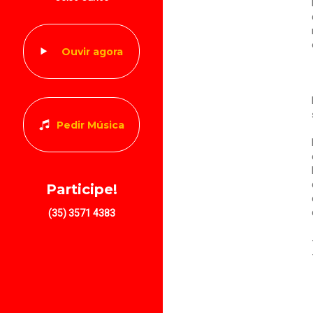
Ouvir agora
Pedir Música
Participe!
(35) 3571 4383