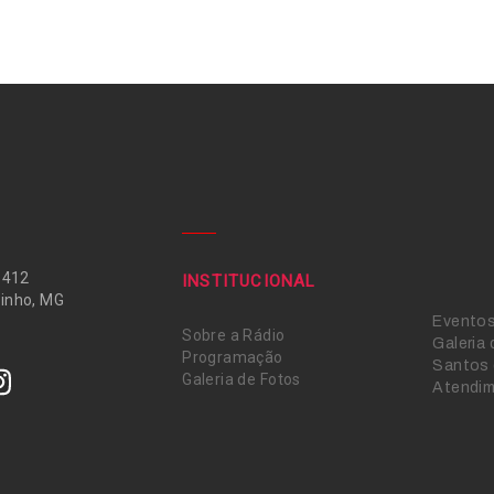
 412
INSTITUCIONAL
inho, MG
Evento
Sobre a Rádio
Galeria
Programação
Santos 
Galeria de Fotos
Atendi