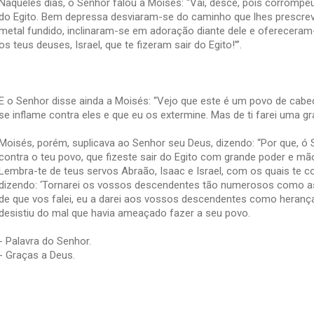
Naqueles dias, o Senhor falou a Moisés: “Vai, desce, pois corrompeu
do Egito. Bem depressa desviaram-se do caminho que lhes prescrevi
metal fundido, inclinaram-se em adoração diante dele e ofereceram-l
os teus deuses, Israel, que te fizeram sair do Egito!’”.
E o Senhor disse ainda a Moisés: “Vejo que este é um povo de cabe
se inflame contra eles e que eu os extermine. Mas de ti farei uma g
Moisés, porém, suplicava ao Senhor seu Deus, dizendo: “Por que, ó S
contra o teu povo, que fizeste sair do Egito com grande poder e mã
Lembra-te de teus servos Abraão, Isaac e Israel, com os quais te 
dizendo: ‘Tornarei os vossos descendentes tão numerosos como as 
de que vos falei, eu a darei aos vossos descendentes como herança
desistiu do mal que havia ameaçado fazer a seu povo.
- Palavra do Senhor.
- Graças a Deus.