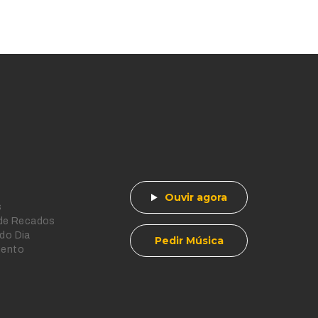
Ouvir agora
s
 de Recados
do Dia
Pedir Música
mento