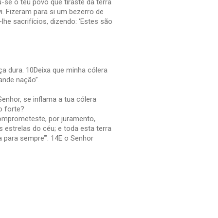
-se o teu povo que tiraste da terra
. Fizeram para si um bezerro de
he sacrifícios, dizendo: ‘Estes são
ça dura. 10Deixa que minha cólera
rande nação”.
enhor, se inflama a tua cólera
o forte?
comprometeste, por juramento,
estrelas do céu; e toda esta terra
 para sempre’”. 14E o Senhor