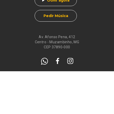
Ouvir agora
Pedir Música
Av. Afonso Pena, 412
Centro - Muzambinho, MG
CEP 37890-000
Eventos
Galeria de
Recados
Santos do Dia
Atendimento