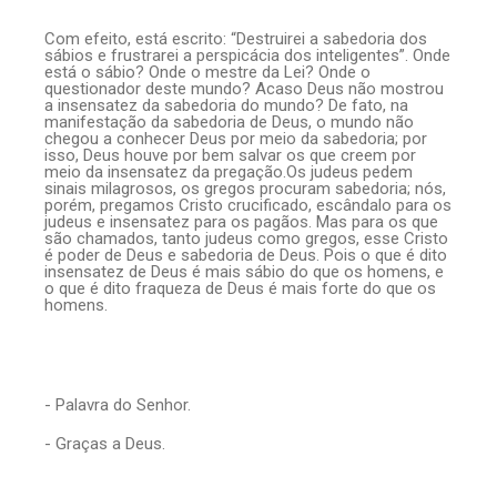
Com efeito, está escrito: “Destruirei a sabedoria dos
sábios e frustrarei a perspicácia dos inteligentes”. Onde
está o sábio? Onde o mestre da Lei? Onde o
questionador deste mundo? Acaso Deus não mostrou
a insensatez da sabedoria do mundo? De fato, na
manifestação da sabedoria de Deus, o mundo não
chegou a conhecer Deus por meio da sabedoria; por
isso, Deus houve por bem salvar os que creem por
meio da insensatez da pregação.Os judeus pedem
sinais milagrosos, os gregos procuram sabedoria; nós,
porém, pregamos Cristo crucificado, escândalo para os
judeus e insensatez para os pagãos. Mas para os que
são chamados, tanto judeus como gregos, esse Cristo
é poder de Deus e sabedoria de Deus. Pois o que é dito
insensatez de Deus é mais sábio do que os homens, e
o que é dito fraqueza de Deus é mais forte do que os
homens.
- Palavra do Senhor.
- Graças a Deus.