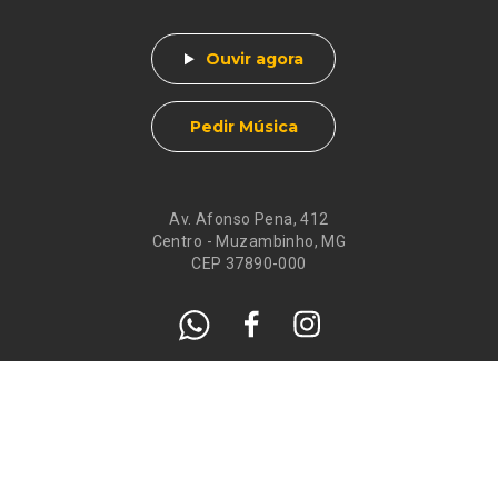
Ouvir agora
Pedir Música
Av. Afonso Pena, 412
Centro - Muzambinho, MG
CEP 37890-000
Eventos
Galeria de
Recados
Santos do Dia
Atendimento