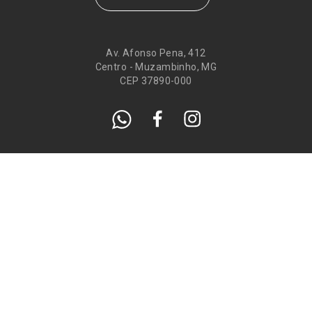
Av. Afonso Pena, 412
Centro - Muzambinho, MG
CEP 37890-000
Eventos
Galeria de
Recados
Santos do Dia
Atendimento