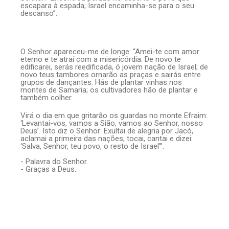
escapara à espada; Israel encaminha-se para o seu
descanso”.
O Senhor apareceu-me de longe: “Amei-te com amor
eterno e te atraí com a misericórdia. De novo te
edificarei, serás reedificada, ó jovem nação de Israel; de
novo teus tambores ornarão as praças e sairás entre
grupos de dançantes. Hás de plantar vinhas nos
montes de Samaria; os cultivadores hão de plantar e
também colher.
Virá o dia em que gritarão os guardas no monte Efraim:
‘Levantai-vos, vamos a Sião, vamos ao Senhor, nosso
Deus’. Isto diz o Senhor: Exultai de alegria por Jacó,
aclamai a primeira das nações; tocai, cantai e dizei:
‘Salva, Senhor, teu povo, o resto de Israel’”.
- Palavra do Senhor.
- Graças a Deus.