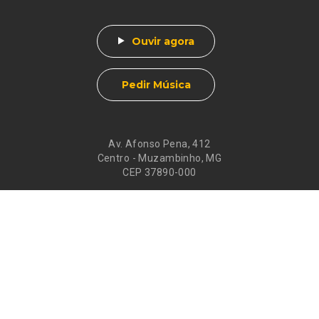
Ouvir agora
Pedir Música
Av. Afonso Pena, 412
Centro - Muzambinho, MG
CEP 37890-000
Eventos
Galeria de
Recados
Santos do Dia