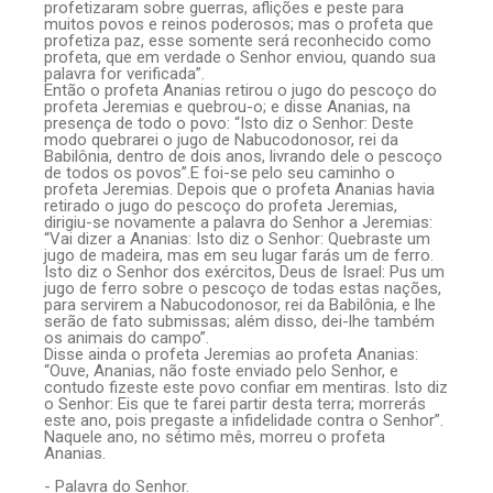
profetizaram sobre guerras, aflições e peste para
muitos povos e reinos poderosos; mas o profeta que
profetiza paz, esse somente será reconhecido como
profeta, que em verdade o Senhor enviou, quando sua
palavra for verificada”.
Então o profeta Ananias retirou o jugo do pescoço do
profeta Jeremias e quebrou-o; e disse Ananias, na
presença de todo o povo: “Isto diz o Senhor: Deste
modo quebrarei o jugo de Nabucodonosor, rei da
Babilônia, dentro de dois anos, livrando dele o pescoço
de todos os povos”.E foi-se pelo seu caminho o
profeta Jeremias. Depois que o profeta Ananias havia
retirado o jugo do pescoço do profeta Jeremias,
dirigiu-se novamente a palavra do Senhor a Jeremias:
“Vai dizer a Ananias: Isto diz o Senhor: Quebraste um
jugo de madeira, mas em seu lugar farás um de ferro.
Isto diz o Senhor dos exércitos, Deus de Israel: Pus um
jugo de ferro sobre o pescoço de todas estas nações,
para servirem a Nabucodonosor, rei da Babilônia, e lhe
serão de fato submissas; além disso, dei-lhe também
os animais do campo”.
Disse ainda o profeta Jeremias ao profeta Ananias:
“Ouve, Ananias, não foste enviado pelo Senhor, e
contudo fizeste este povo confiar em mentiras. Isto diz
o Senhor: Eis que te farei partir desta terra; morrerás
este ano, pois pregaste a infidelidade contra o Senhor”.
Naquele ano, no sétimo mês, morreu o profeta
Ananias.
- Palavra do Senhor.