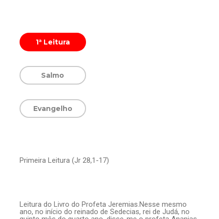
1ª Leitura
Salmo
Evangelho
Primeira Leitura (Jr 28,1-17)
Leitura do Livro do Profeta Jeremias.Nesse mesmo
ano, no início do reinado de Sedecias, rei de Judá, no
quinto mês do quarto ano, disse-me o profeta Ananias,