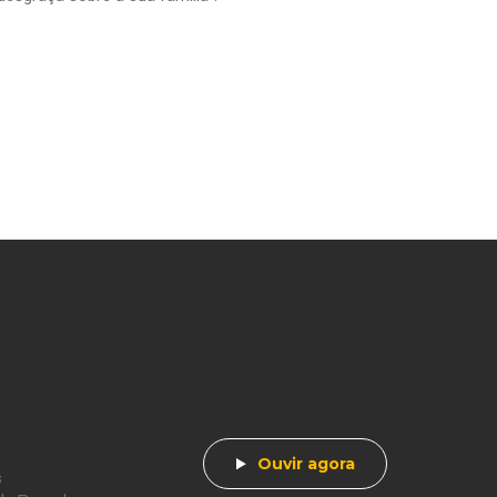
Ouvir agora
s