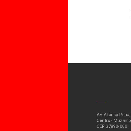
Av. Afonso Pena,
Centro - Muzamb
CEP 37890-000