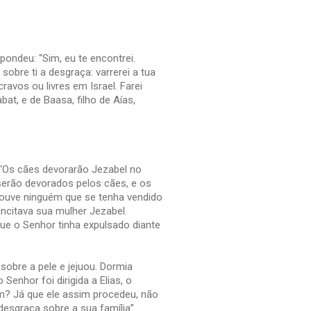
pondeu: “Sim, eu te encontrei.
sobre ti a desgraça: varrerei a tua
vos ou livres em Israel. Farei
at, e de Baasa, filho de Aías,
‘Os cães devorarão Jezabel no
serão devorados pelos cães, e os
ouve ninguém que se tenha vendido
ncitava sua mulher Jezabel.
e o Senhor tinha expulsado diante
sobre a pele e jejuou. Dormia
Senhor foi dirigida a Elias, o
m? Já que ele assim procedeu, não
 desgraça sobre a sua família”.