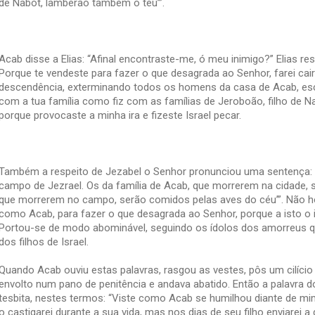
de Nabot, lamberão também o teu’”.
Acab disse a Elias: “Afinal encontraste-me, ó meu inimigo?” Elias res
Porque te vendeste para fazer o que desagrada ao Senhor, farei cair 
descendência, exterminando todos os homens da casa de Acab, escra
com a tua família como fiz com as famílias de Jeroboão, filho de Nab
porque provocaste a minha ira e fizeste Israel pecar.
Também a respeito de Jezabel o Senhor pronunciou uma sentença: 
campo de Jezrael. Os da família de Acab, que morrerem na cidade, 
que morrerem no campo, serão comidos pelas aves do céu’”. Não h
como Acab, para fazer o que desagrada ao Senhor, porque a isto o i
Portou-se de modo abominável, seguindo os ídolos dos amorreus qu
dos filhos de Israel.
Quando Acab ouviu estas palavras, rasgou as vestes, pôs um cilício 
envolto num pano de penitência e andava abatido. Então a palavra do 
tesbita, nestes termos: “Viste como Acab se humilhou diante de mi
o castigarei durante a sua vida, mas nos dias de seu filho enviarei a