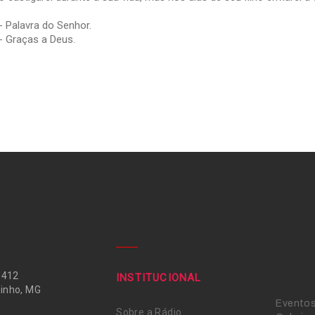
- Palavra do Senhor.
- Graças a Deus.
 412
INSTITUCIONAL
inho, MG
Evento
Sobre a Rádio