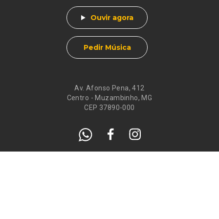
Ouvir agora
Pedir Música
Av. Afonso Pena, 412
Centro - Muzambinho, MG
CEP 37890-000
Eventos
Galeria de
Recados
Santos do Dia
Atendimento