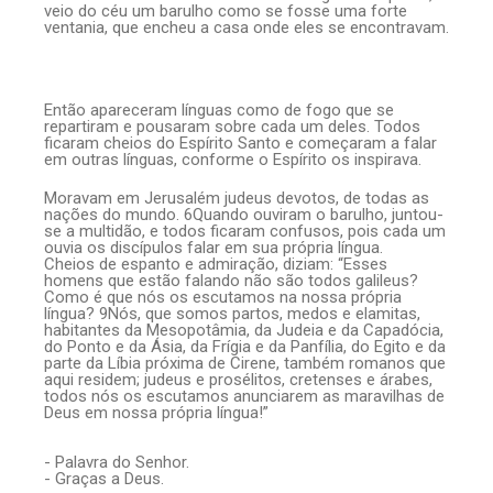
veio do céu um barulho como se fosse uma forte
ventania, que encheu a casa onde eles se encontravam.
Então apareceram línguas como de fogo que se
repartiram e pousaram sobre cada um deles. Todos
ficaram cheios do Espírito Santo e começaram a falar
em outras línguas, conforme o Espírito os inspirava.
Moravam em Jerusalém judeus devotos, de todas as
nações do mundo. 6Quando ouviram o barulho, juntou-
se a multidão, e todos ficaram confusos, pois cada um
ouvia os discípulos falar em sua própria língua.
Cheios de espanto e admiração, diziam: “Esses
homens que estão falando não são todos galileus?
Como é que nós os escutamos na nossa própria
língua? 9Nós, que somos partos, medos e elamitas,
habitantes da Mesopotâmia, da Judeia e da Capadócia,
do Ponto e da Ásia, da Frígia e da Panfília, do Egito e da
parte da Líbia próxima de Cirene, também romanos que
aqui residem; judeus e prosélitos, cretenses e árabes,
todos nós os escutamos anunciarem as maravilhas de
Deus em nossa própria língua!”
- Palavra do Senhor.
- Graças a Deus.