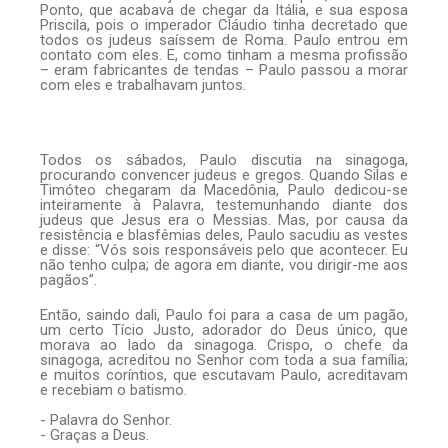
Ponto, que acabava de chegar da Itália, e sua esposa
Priscila, pois o imperador Cláudio tinha decretado que
todos os judeus saíssem de Roma. Paulo entrou em
contato com eles. E, como tinham a mesma profissão
– eram fabricantes de tendas – Paulo passou a morar
com eles e trabalhavam juntos.
Todos os sábados, Paulo discutia na sinagoga,
procurando convencer judeus e gregos. Quando Silas e
Timóteo chegaram da Macedônia, Paulo dedicou-se
inteiramente à Palavra, testemunhando diante dos
judeus que Jesus era o Messias. Mas, por causa da
resistência e blasfêmias deles, Paulo sacudiu as vestes
e disse: “Vós sois responsáveis pelo que acontecer. Eu
não tenho culpa; de agora em diante, vou dirigir-me aos
pagãos”.
Então, saindo dali, Paulo foi para a casa de um pagão,
um certo Tício Justo, adorador do Deus único, que
morava ao lado da sinagoga. Crispo, o chefe da
sinagoga, acreditou no Senhor com toda a sua família;
e muitos coríntios, que escutavam Paulo, acreditavam
e recebiam o batismo.
- Palavra do Senhor.
- Graças a Deus.