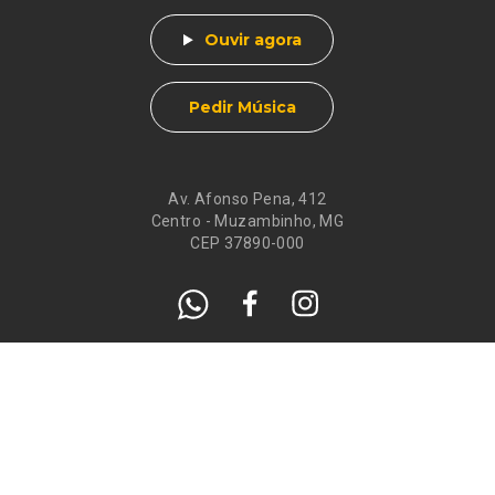
Ouvir agora
Pedir Música
Av. Afonso Pena, 412
Centro - Muzambinho, MG
CEP 37890-000
Eventos
Galeria de
Recados
Santos do Dia
Atendimento