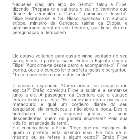
Naqueles dias, um anjo do Senhor falou a Filipe,
dizendo: “Prepara-te e vai para o sul, no caminho que
desce de Jerusalém a Gaza. O caminho é deserto”.
Filipe levantou-se e foi. Nisso apareceu um eunuco
etíope, ministro de Candace, rainha da Etiópia, e
administrador geral do seu tesouro, que tinha ido em
peregrinação a Jerusalém.
Ele estava voltando para casa e vinha sentado no seu
carro, lendo o profeta Isaías. Então o Espírito disse a
Filipe: “Aproxima-te desse carro e acompanha-o”. Filipe
correu, ouviu o eunuco ler o profeta Isaías e perguntou:
“Tu compreendes o que estás lendo?”
O eunuco respondeu: “Como posso, se ninguém me
explica?” Então convidou Filipe a subir e a sentar-se
junto a ele. A passagem da Escritura que o eunuco
estava lendo era esta: “Ele foi levado como ovelha ao
matadouro; e qual um cordeiro diante do seu
tosquiador, ele emudeceu e não abriu a boca. Eles o
humilharam e lhe negaram justiça; e seus
descendentes, quem os poderá enumerar? Pois sua
vida foi arrancada da terra”.
E o eunuco disse a Filipe: “Peço que me expliques de
quem o profeta está dizendo isso. Ele fala de si
mesmo ou se refere a algum outro?” Então Filipe