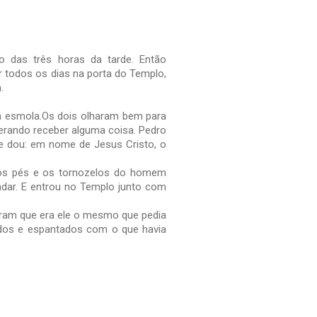
 das três horas da tarde. Então
todos os dias na porta do Templo,
.
 esmola.Os dois olharam bem para
sperando receber alguma coisa. Pedro
te dou: em nome de Jesus Cristo, o
 os pés e os tornozelos do homem
ndar. E entrou no Templo junto com
ram que era ele o mesmo que pedia
dos e espantados com o que havia