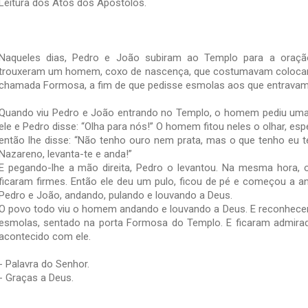
Leitura dos Atos dos Apóstolos.
Naqueles dias, Pedro e João subiram ao Templo para a oração
trouxeram um homem, coxo de nascença, que costumavam colocar 
chamada Formosa, a fim de que pedisse esmolas aos que entravam
Quando viu Pedro e João entrando no Templo, o homem pediu uma
ele e Pedro disse: “Olha para nós!” O homem fitou neles o olhar, e
então lhe disse: “Não tenho ouro nem prata, mas o que tenho eu 
Nazareno, levanta-te e anda!”
E pegando-lhe a mão direita, Pedro o levantou. Na mesma hora,
ficaram firmes. Então ele deu um pulo, ficou de pé e começou a a
Pedro e João, andando, pulando e louvando a Deus.
O povo todo viu o homem andando e louvando a Deus. E reconhece
esmolas, sentado na porta Formosa do Templo. E ficaram admira
acontecido com ele.
- Palavra do Senhor.
-
Graças a Deus.