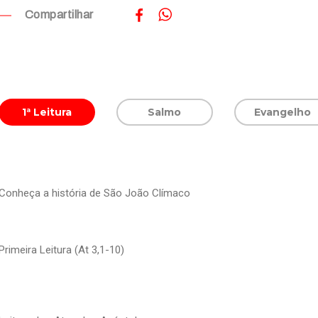
Compartilhar
1ª Leitura
Salmo
Evangelho
Conheça a história de São João Clímaco
Primeira Leitura (At 3,1-10)