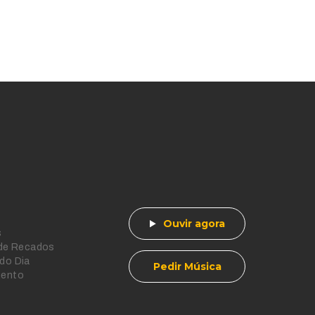
Ouvir agora
s
 de Recados
do Dia
Pedir Música
mento