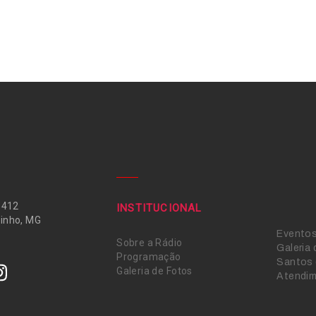
 412
INSTITUCIONAL
inho, MG
Evento
Sobre a Rádio
Galeria
Programação
Santos 
Galeria de Fotos
Atendi