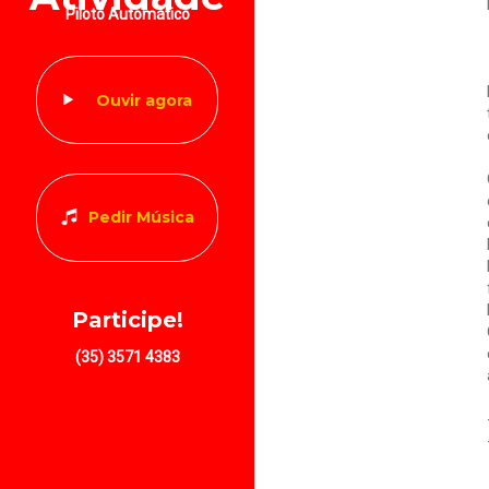
Piloto Automático
Ouvir agora
Pedir Música
Participe!
(35) 3571 4383