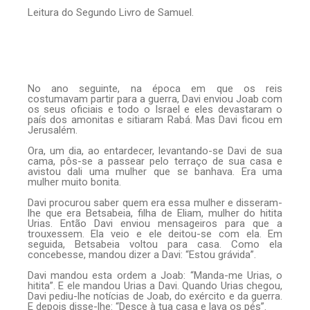
Leitura do Segundo Livro de Samuel.
No ano seguinte, na época em que os reis
costumavam partir para a guerra, Davi enviou Joab com
os seus oficiais e todo o Israel e eles devastaram o
país dos amonitas e sitiaram Rabá. Mas Davi ficou em
Jerusalém.
Ora, um dia, ao entardecer, levantando-se Davi de sua
cama, pôs-se a passear pelo terraço de sua casa e
avistou dali uma mulher que se banhava. Era uma
mulher muito bonita.
Davi procurou saber quem era essa mulher e disseram-
lhe que era Betsabeia, filha de Eliam, mulher do hitita
Urias. Então Davi enviou mensageiros para que a
trouxessem. Ela veio e ele deitou-se com ela. Em
seguida, Betsabeia voltou para casa. Como ela
concebesse, mandou dizer a Davi: “Estou grávida”.
Davi mandou esta ordem a Joab: “Manda-me Urias, o
hitita”. E ele mandou Urias a Davi. Quando Urias chegou,
Davi pediu-lhe notícias de Joab, do exército e da guerra.
E depois disse-lhe: “Desce à tua casa e lava os pés”.