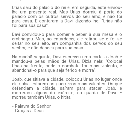
Urias saiu do palácio do rei e, em seguida, este enviou-
lhe um presente real. Mas Urias dormiu à porta do
palácio com os outros servos do seu amo, e não foi
para casa. E contaram a Davi, dizendo-lhe: “Urias não
foi para sua casa”.
Davi convidou-o para comer e beber à sua mesa e o
embriagou. Mas, ao entardecer, ele retirou-se e foi-se
deitar no seu leito, em companhia dos servos do seu
senhor, e não desceu para sua casa.
Na manhã seguinte, Davi escreveu uma carta a Joab e
mandou-a pelas mãos de Urias. Dizia nela: “Colocai
Urias na frente, onde o combate for mais violento, e
abandonai-o para que seja ferido e morra”.
Joab, que sitiava a cidade, colocou Urias no lugar onde
ele sabia estarem os guerreiros mais valentes. Os que
defendiam a cidade, saíram para atacar Joab, e
morreram alguns do exército, da guarda de Davi. E
morreu também Urias, o hitita.
- Palavra do Senhor.
- Graças a Deus.