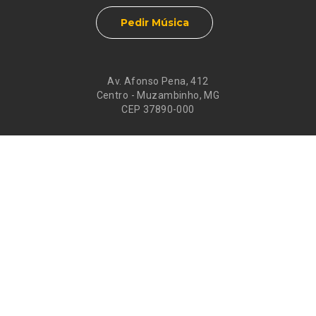
Pedir Música
Av. Afonso Pena, 412
Centro - Muzambinho, MG
CEP 37890-000
Eventos
Galeria de
Recados
Santos do Dia
Atendimento